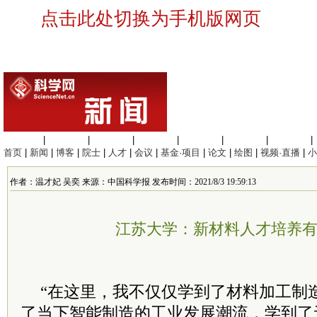
点击此处切换为手机版网页
生命科学
|
医学科学
|
化学科学
|
工程材料
|
信息科学
|
地球科学
|
数理科学
|
首页
|
新闻
|
博客
|
院士
|
人才
|
会议
|
基金·项目
|
论文
|
绘图
|
视频·直播
|
小
作者：温才妃 吴奕 来源：中国科学报 发布时间：2021/8/3 19:59:13
江苏大学：新材料人才培养
“在这里，我不仅仅学到了材料加工制
了当下智能制造的工业发展潮流，学到了