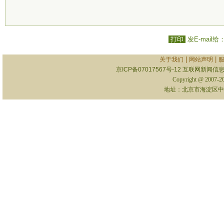
打印
发E-mail给
|
|
关于我们
网站声明
京ICP备07017567号-12
互联网新闻信息服
Copyright @ 2007-
地址：北京市海淀区中关村