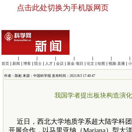
点击此处切换为手机版网页
生命科学
|
医学科学
|
化学科学
|
工程材料
|
信息科学
|
地球科学
|
数理科学
|
首页
|
新闻
|
博客
|
院士
|
人才
|
会议
|
基金·项目
|
论文
|
绘图
|
视频·直播
|
小
作者：陈彬 来源：中国科学报 发布时间：2021/8/3 17:40:47
我国学者提出板块构造演
近日，西北大学地质学系超大陆学科团
开展合作，以马里亚纳（Mariana）型