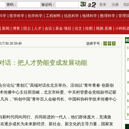
科学
|
医学科学
|
化学科学
|
工程材料
|
信息科学
|
地球科学
|
数理科学
|
管理
|
新闻
|
博客
|
院士
|
人才
|
会议
|
基金·项目
|
论文
|
绘图
|
视频·直播
|
小柯机
相
 20:59:40
选择字号：
小
中
大
1
2
端对话：把人才势能变成发展动能
3
4
会分论坛“青创汇”高端对话在北京举办。活动以“青年青春·创新创
技术传播中心主任郑浩峻，北京市科委、中关村管委会党组副书记翟
5
凡兴，“科创中国”青年百人会秘书长、中国科协科学技术传播中心
6
7
8
是与新时代同向同行、共同前进的一代人，他们群体庞大，充满激
正在逐步成长为未来新经济、新社会、新文化的主导力量，国家发