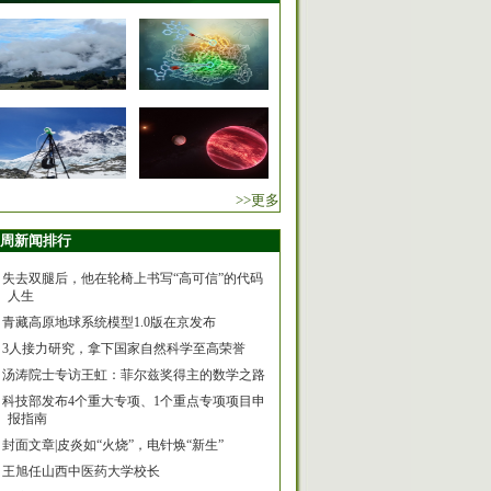
>>更多
周新闻排行
失去双腿后，他在轮椅上书写“高可信”的代码
人生
青藏高原地球系统模型1.0版在京发布
3人接力研究，拿下国家自然科学至高荣誉
汤涛院士专访王虹：菲尔兹奖得主的数学之路
科技部发布4个重大专项、1个重点专项项目申
报指南
封面文章|皮炎如“火烧”，电针焕“新生”
王旭任山西中医药大学校长