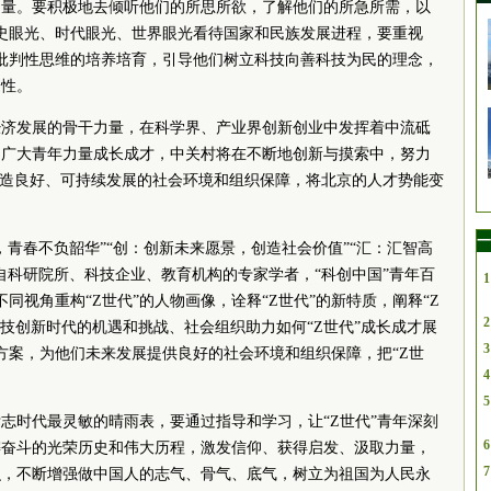
力量。要积极地去倾听他们的所思所欲，了解他们的所急所需，以
历史眼光、时代眼光、世界眼光看待国家和民族发展进程，要重视
、批判性思维的培养培育，引导他们树立科技向善科技为民的理念，
造性。
经济发展的骨干力量，在科学界、产业界创新创业中发挥着中流砥
力广大青年力量成长成才，中关村将在不断地创新与摸索中，努力
营造良好、可持续发展的社会环境和组织保障，将北京的人才势能变
一
青春不负韶华”“
创：创新未来愿景，创造社会价值
”“
汇：汇智高
自
科研院所、科技企业、教育机构的专家学者，“科创中国”青年百
1
不同视角重构“Z世代”的人物画像，诠释“Z世代”的新特质，
阐释“Z
2
科技创新时代的机遇和挑战、社会组织助力如何“Z世代”成长成才展
3
和方案，为他们未来发展提供良好的社会环境和组织保障，把“Z世
4
5
志时代最灵敏的晴雨表，要通过指导和学习，让“Z世代”青年深刻
6
懈奋斗的光荣历史和伟大历程，激发信仰、获得启发、汲取力量，
7
识，不断增强做中国人的志气、骨气、底气，树立为祖国为人民永