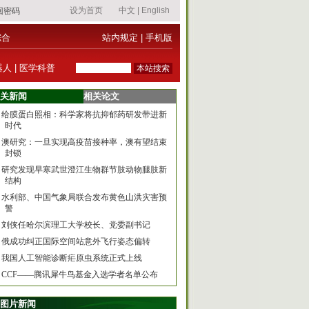
综合
站内规定
|
手机版
器人
|
医学科普
关新闻
相关论文
给膜蛋白照相：科学家将抗抑郁药研发带进新
时代
澳研究：一旦实现高疫苗接种率，澳有望结束
封锁
研究发现早寒武世澄江生物群节肢动物腿肢新
结构
水利部、中国气象局联合发布黄色山洪灾害预
警
刘侠任哈尔滨理工大学校长、党委副书记
俄成功纠正国际空间站意外飞行姿态偏转
我国人工智能诊断疟原虫系统正式上线
CCF——腾讯犀牛鸟基金入选学者名单公布
图片新闻