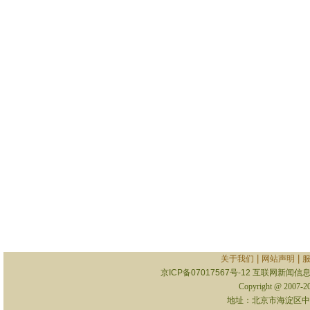
|
|
关于我们
网站声明
京ICP备07017567号-12
互联网新闻信息服
Copyright @ 2007-
地址：北京市海淀区中关村