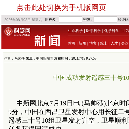
点击此处切换为手机版网页
生命科学
|
医学科学
|
化学科学
|
工
首页
|
新闻
|
博客
|
院士
|
人才
|
会议
作者：马帅莎 来源：
中国新闻网
发布时间：2021/7/19 9:27:53
中国成功发射遥感三十号1
中新网北京7月19日电 (马帅莎)北京时间2
9分，中国在西昌卫星发射中心用长征二
遥感三十号10组卫星发射升空，卫星顺