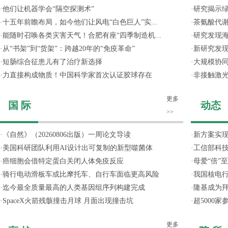
·
他们让机器学会“隔空探测术”
·
研究揭示
·
十五年前瞻布局，如今他们让风电“白色巨人”实...
·
茶氨酸代
·
能随时召唤各类灾害天气！合肥有座“四季制造机...
·
研究发现
·
从“书架”到“货架”：跨越20年的“免疫革命”
·
新研究发现
·
短肠综合征患儿有了治疗新选择
·
大规模协同
·
力直接构成物质！中国科学家首次认证胶球存在
·
非接触激光
更多
国 际
动态
>>
·
《自然》（20260806出版）一周论文导读
·
新方案实
·
美国科研团队利用AI设计出可复制的新型噬菌体
·
工信部科技
·
癌细胞会借特定蛋白关闭人体免疫反应
·
母爱“倍”
·
骑行电动滑板车或比摩托车、自行车面临更高风险
·
我国核电行
·
迄今最全质量最高的人类基因组序列构建完成
·
隆基成为
·
SpaceX火箭残骸撞击月球 月面出现撞击坑
·
超5000
更多