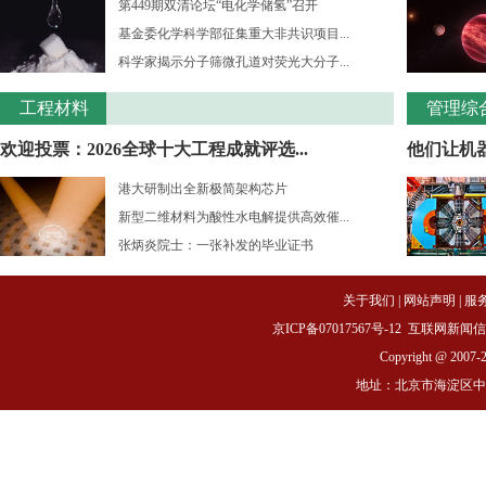
第449期双清论坛“电化学储氢”召开
基金委化学科学部征集重大非共识项目...
科学家揭示分子筛微孔道对荧光大分子...
工程材料
管理综
欢迎投票：2026全球十大工程成就评选...
他们让机
港大研制出全新极简架构芯片
新型二维材料为酸性水电解提供高效催...
张炳炎院士：一张补发的毕业证书
关于我们
|
网站声明
|
服
京ICP备07017567号-12
互联网新闻信息服务
Copyright @ 2007-
地址：北京市海淀区中关村