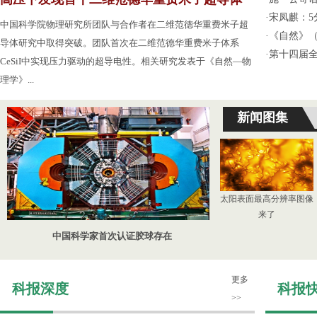
·
宋凤麒：
中国科学院物理研究所团队与合作者在二维范德华重费米子超
·
《自然》（
导体研究中取得突破。团队首次在二维范德华重费米子体系
·
第十四届
CeSiI中实现压力驱动的超导电性。相关研究发表于《自然—物
理学》...
新闻图集
太阳表面最高分辨率图像
来了
中国科学家首次认证胶球存在
更多
科报深度
科报
>>