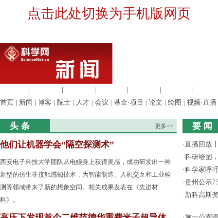
点击此处切换为手机版网页
生命科学
|
医学科学
|
化学科学
|
工程材料
|
信息科学
|
地球科学
|
数理科
首页
|
新闻
|
博客
|
院士
|
人才
|
会议
|
基金·项目
|
论文
|
绘图
|
视频·直播
头 条
要 闻
更多>>
他们让机器学会“隔空探测术”
·
直播回放
·
科研绘图，
西安电子科技大学团队从电鳗身上获得灵感，成功研发出一种
·
科学家呼
新型的仿生非接触感知技术，为智能制造、人机交互和工业检
·
贵州公示7
测等领域带来了新的想象空间。相关成果发表在《先进材
·
新科高斯奖
料》。
高压下发现首个二维范德华重费米子超导体
·
施一公寄