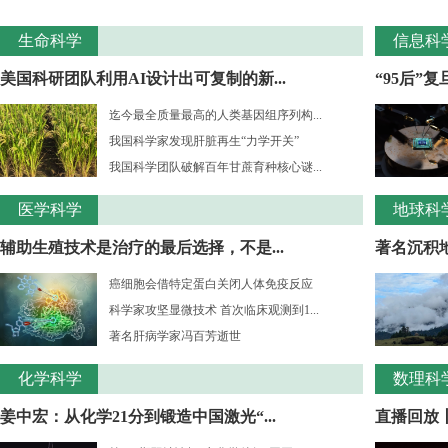
生命科学
信息科
美国科研团队利用AI设计出可复制的新...
“95后”
迄今最全质量最高的人类基因组序列构...
我国科学家发现肝脏再生“力学开关”
我国科学团队破解百年甘蔗育种核心谜...
医学科学
地球科
辅助生殖技术是治疗的最后选择，不是...
著名沉积
癌细胞会借特定蛋白关闭人体免疫反应
科学家攻坚显微技术 首次临床观测到1...
著名肝病学家冯百芳逝世
化学科学
数理科
姜中宏：从化学21分到锻造中国激光“...
直播回放丨