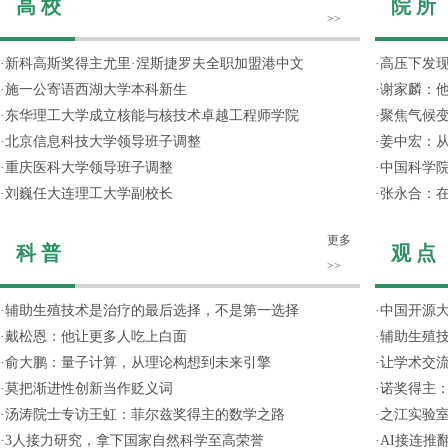
高 校
院 所
>>
·
新科高斯奖得主尤里·涅斯捷罗夫全职加盟港中文
·
高压下发
·
施一公寄语西湖大学本科新生
·
谢家麟：他
·
东华理工大学成立核能与核技术卓越工程师学院
·
聚焦气候变
·
北京信息科技大学领导班子调整
·
姜中宏：从
·
重庆医科大学领导班子调整
·
中国科学院
·
刘巍任大连理工大学副校长
·
张永合：在
更多
科 普
观 点
>>
·
辅助生殖技术是治疗的最后选择，不是第一选择
·
中国开源大
·
戴松恩：他让更多人吃上白面
·
辅助生殖
·
俞大鹏：量子计算，从理论构想到未来引擎
·
让学术交流
·
莫把渐进性创新当作贬义词
·
诺奖得主
·
汤涛院士专访王虹：菲尔兹奖得主的数学之路
·
之江实验
·
3人接力研究，拿下国家自然科学至高荣誉
·
AI接连推