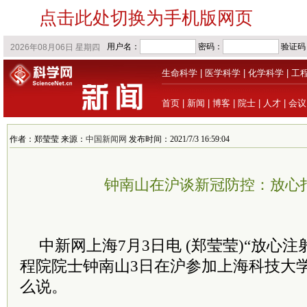
点击此处切换为手机版网页
生命科学
|
医学科学
|
化学科学
|
工
首页
|
新闻
|
博客
|
院士
|
人才
|
会议
作者：郑莹莹 来源：
中国新闻网
发布时间：2021/7/3 16:59:04
钟南山在沪谈新冠防控：放心
中新网上海7月3日电 (郑莹莹)“放心
程院
院士
钟南山3日在沪参加上海科技大学
么说。