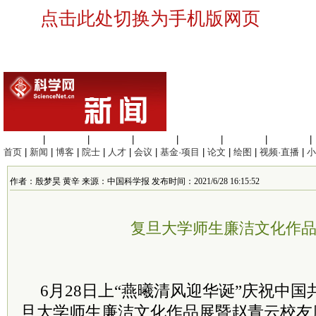
点击此处切换为手机版网页
生命科学
|
医学科学
|
化学科学
|
工程材料
|
信息科学
|
地球科学
|
数理科学
|
首页
|
新闻
|
博客
|
院士
|
人才
|
会议
|
基金·项目
|
论文
|
绘图
|
视频·直播
|
小
作者：殷梦昊 黄辛 来源：中国科学报 发布时间：2021/6/28 16:15:52
复旦大学师生廉洁文化作
6月28日上“燕曦清风迎华诞”庆祝中国
旦大学师生廉洁文化作品展暨赵青云校友