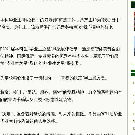
届本科毕业生“我心目中的好老师”评选工作，共产生10为“我心目中
”提名奖。典礼上，该校党委副书记尹冬梅宣读“我心目中的好老
2021届本科生“毕业生之星”风采展评活动，遴选德智体美劳全面
科学精神、国际视野、专业素养的优秀本科毕业生，展现同学们昂
学“毕业生之星”及14名“毕业生之星”提名奖。
一
生为学校精心准备了一份礼物——“青春的决定”毕业魔方盒。
1
校徽、校训，“团结、服务、牺牲”的复旦精神，31个院系推荐的本
2
生们的寄语手稿以及四校区标志性建筑物。
3
“决定”，饱含着对母校的情感、对未来的憧憬。作品由2021届毕业
4
科毕业生们多彩缤纷的人生选择。
5
6