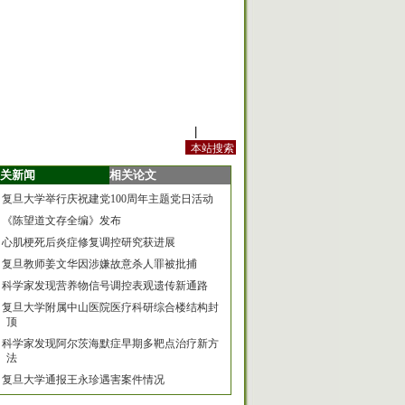
站内规定
|
手机版
关新闻
相关论文
复旦大学举行庆祝建党100周年主题党日活动
《陈望道文存全编》发布
心肌梗死后炎症修复调控研究获进展
复旦教师姜文华因涉嫌故意杀人罪被批捕
科学家发现营养物信号调控表观遗传新通路
复旦大学附属中山医院医疗科研综合楼结构封
顶
科学家发现阿尔茨海默症早期多靶点治疗新方
法
复旦大学通报王永珍遇害案件情况