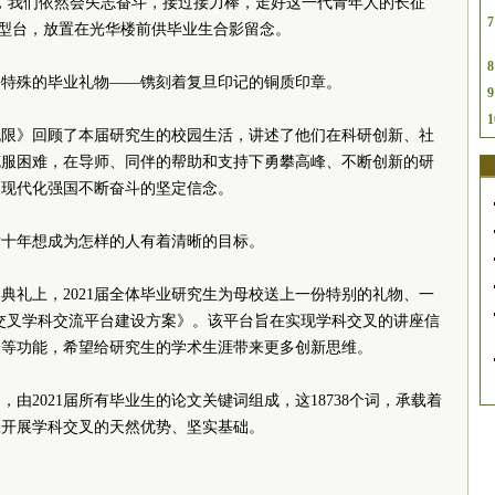
，我们依然会矢志奋斗，接过接力棒，走好这一代青年人的长征
7
造型台，放置在光华楼前供毕业生合影留念。
8
一份特殊的毕业礼物——镌刻着复旦印记的铜质印章。
9
1
能无限》回顾了本届研究生的校园生活，讲述了他们在科研创新、社
克服困难，在导师、同伴的帮助和支持下勇攀高峰、不断创新的研
义现代化强国不断奋斗的坚定信念。
后十年想成为怎样的人有着清晰的目标。
典礼上，2021届全体毕业研究生为母校送上一份特别的礼物、一
生交叉学科交流平台建设方案》。该
平台旨在实现学科交叉的讲座信
验等功能，希望给研究生的学术生涯带来更多创新思维。
由2021届所有毕业生的论文关键词组成，这18738个词，承载着
复旦开展学科交叉的天然优势、坚实基础。