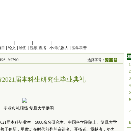
信息科学
|
地球科学
|
数理科学
|
管理综合
项目
|
论文
|
绘图
|
视频·直播
|
小柯机器人
|
医学科普
相
19:27:09
选择字号：
小
中
大
1
2
2021届本科生研究生毕业典礼
3
4
5
6
毕业典礼现场 复旦大学供图
7
名2021届本科毕业生，5000余名研究生。中国科学院院士、复旦大学
8
，善于创新，勇做走在时代前列的奋进者、开拓者、贡献者，努力