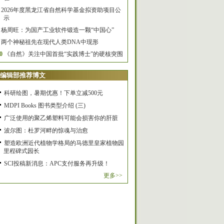
2026年度黑龙江省自然科学基金拟资助项目公
示
杨周旺：为国产工业软件锻造一颗“中国心”
两个神秘祖先在现代人类DNA中现形
0
《自然》关注中国首批“实践博士”的硬核突围
编辑部推荐博文
科研绘图，暑期优惠！下单立减500元
MDPI Books 图书类型介绍 (三)
广泛使用的聚乙烯塑料可能会损害你的肝脏
波尔图：杜罗河畔的惊魂与治愈
塑造欧洲近代植物学格局的马德里皇家植物园
里程碑式园长
SCI投稿新消息：APC支付服务再升级！
更多>>