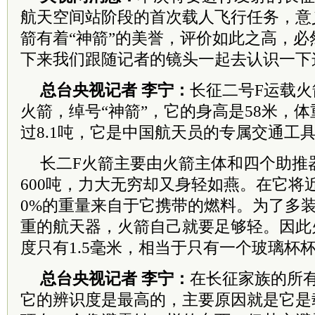
航天空间站阶段的首次载人飞行任务，意
箭有着“神箭”的美誉，评价如此之高，
下来我们跟随记者的镜头一起去认识一下这
总台央视记者
李宁
：
长征二号F运载
火箭，绰号“神箭”，它的身高是58米，体
过8.1吨，它是中国航天员的专属交通工
长二F火箭主要由火箭主体和四个助推
600吨，力大无穷却又身轻如燕。在它将近
0%的重量来自于它携带的燃料。为了多
重的航天器，火箭自己就要足够轻。因此
度只有1.5毫米，相当于只有一个玻璃杯
总台央视记者
李宁
：
在长征家族的所
它的辨识度是最高的，主要原因就是它是