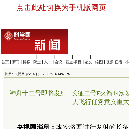
点击此处切换为手机版网页
生命科学
|
医学科学
|
化学科学
|
工程材料
|
信息科学
|
地球科学
|
数理科学
|
首页
|
新闻
|
博客
|
院士
|
人才
|
会议
|
基金·项目
|
论文
|
绘图
|
视频·直播
|
小
来源：
央视网
发布时间：2021/6/16 14:49:28
神舟十二号即将发射 | 长征二号F火箭14次
人飞行任务意义重
央视网消息：
本次将要进行发射的长征