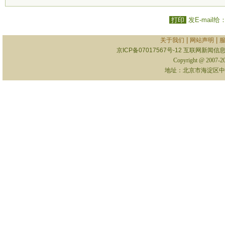
打印
发E-mail给
|
|
关于我们
网站声明
京ICP备07017567号-12
互联网新闻信息服
Copyright @ 2007-
地址：北京市海淀区中关村