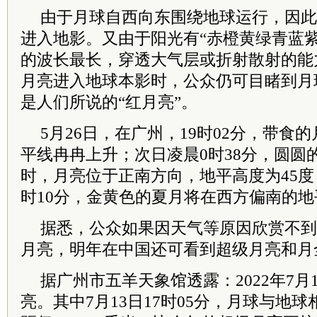
由于月球自西向东围绕地球运行，因此
进入地影。又由于阳光有“赤橙黄绿青蓝
的波长最长，穿透大气层或折射散射的能
月亮进入地球本影时，公众仍可目睹到月
是人们所说的“红月亮”。
5月26日，在广州，19时02分，带食
平线冉冉上升；次日凌晨0时38分，圆圆
时，月亮位于正南方向，地平高度为45度
时10分，金黄色的夏月将在西方偏南的
据悉，公众如果因天气等原因欣赏不到
月亮，明年在中国还可看到超级月亮和月
据广州市五羊天象馆透露：2022年7月
亮。其中7月13日17时05分，月球与地