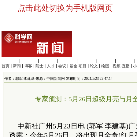
点击此处切换为手机版网页
生命科学
|
医学科学
|
化学科学
|
工程材料
|
信息科学
|
地球科学
|
数理科学
|
首页
|
新闻
|
博客
|
院士
|
人才
|
会议
|
基金·项目
|
论文
|
绘图
|
视频·直播
|
小
作者：郭军 李建基 来源：
中国新闻网
发布时间：2021/5/23 22:47:14
专家预测：5月26日超级月亮与月
中新社广州5月23日电 (郭军 李建基)
透露：今年5月26日，将出现月全食(红月