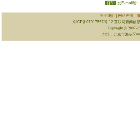
打印
发E-mail给
|
|
关于我们
网站声明
京ICP备07017567号-12
互联网新闻信息服
Copyright @ 2007-
地址：北京市海淀区中关村