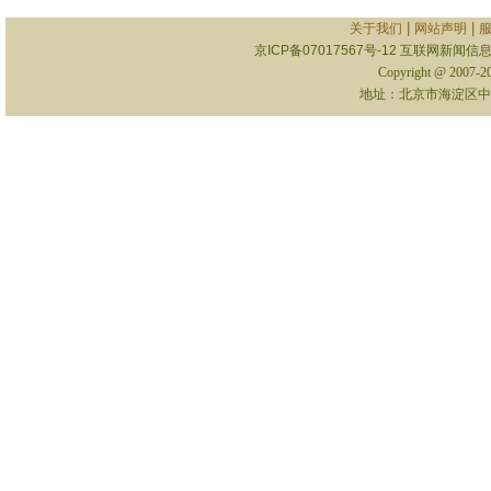
|
|
关于我们
网站声明
京ICP备07017567号-12
互联网新闻信息服
Copyright @ 2007-
地址：北京市海淀区中关村