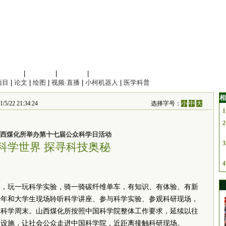
信息科学
|
地球科学
|
数理科学
|
管理综合
项目
|
论文
|
绘图
|
视频·直播
|
小柯机器人
|
医学科普
相
 21:34:24
选择字号：
小
中
大
1
2
西煤化所举办第十七届公众科学日活动
3
科学世界 探寻科技奥秘
4
器，玩一玩科学实验，骑一骑碳纤维单车，有知识、有体验、有新
青少年和大学生现场聆听科学讲座、参与科学实验、参观科研现场，
的科学周末。山西煤化所按照中国科学院整体工作要求，延续以往
础设施，让社会公众走进中国科学院，近距离接触科研现场。