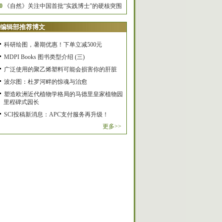
0
《自然》关注中国首批“实践博士”的硬核突围
编辑部推荐博文
科研绘图，暑期优惠！下单立减500元
MDPI Books 图书类型介绍 (三)
广泛使用的聚乙烯塑料可能会损害你的肝脏
波尔图：杜罗河畔的惊魂与治愈
塑造欧洲近代植物学格局的马德里皇家植物园
里程碑式园长
SCI投稿新消息：APC支付服务再升级！
更多>>