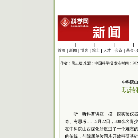
生命科学
|
医学科学
|
化学科学
|
工程材料
|
首页
|
新闻
|
博客
|
院士
|
人才
|
会议
|
基金·
作者：熊志建 来源：中国科学报 发布时间：2021/5/22
中科院山
玩转
听一听科普讲座，摸一摸实验仪
奇、有思考……5月22日，300余名
在
中科院
山西煤化所度过了一个难忘
的传统，与院属单位同步开放科研基