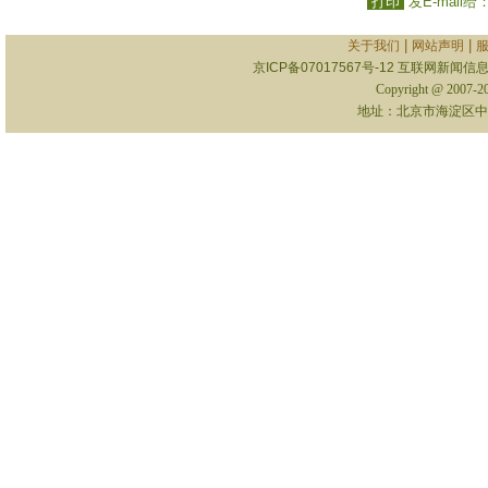
打印
发E-mail给
|
|
关于我们
网站声明
京ICP备07017567号-12
互联网新闻信息服
Copyright @ 2007-
地址：北京市海淀区中关村