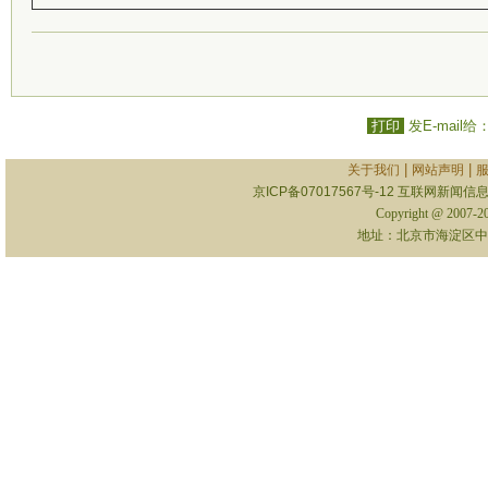
打印
发E-mail给
|
|
关于我们
网站声明
京ICP备07017567号-12
互联网新闻信息服
Copyright @ 2007-
地址：北京市海淀区中关村