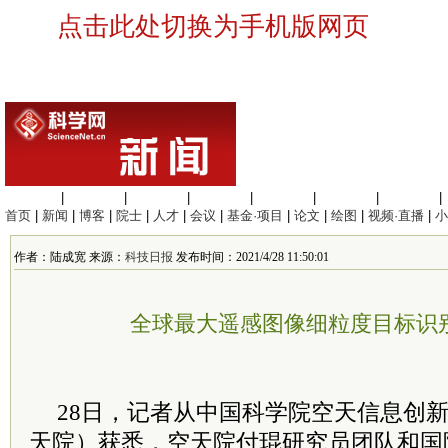
点击此处切换为手机版网页
生命科学
|
医学科学
|
化学科学
|
工程材料
|
信息科学
|
地球科学
|
数理科学
|
首页
|
新闻
|
博客
|
院士
|
人才
|
会议
|
基金·项目
|
论文
|
绘图
|
视频·直播
|
小
作者：陆成宽 来源：
科技日报
发布时间：2021/4/28 11:50:01
全球最大遥感图像细粒度目标识
28日，记者从中国
科学院
空天信息创
天院）获悉，空天院付琨研究员团队和国