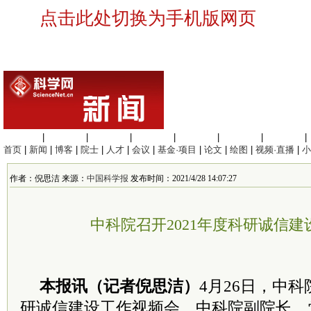
点击此处切换为手机版网页
生命科学
|
医学科学
|
化学科学
|
工程材料
|
信息科学
|
地球科学
|
数理科学
|
首页
|
新闻
|
博客
|
院士
|
人才
|
会议
|
基金·项目
|
论文
|
绘图
|
视频·直播
|
小
作者：倪思洁 来源：
中国科学报
发布时间：2021/4/28 14:07:27
中科院召开2021年度科研诚信
本报讯（记者倪思洁）
4月26日，
中科
研诚信建设工作视频会。
中科院
副院长、