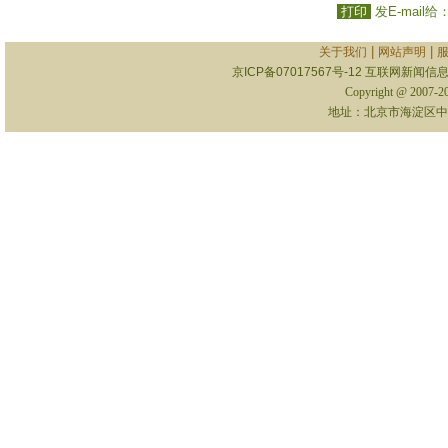
打印
发E-mail给
|
|
关于我们
网站声明
京ICP备07017567号-12
互联网新闻信息服
Copyright @ 2007-
地址：北京市海淀区中关村