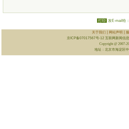
打印
发E-mail给
|
|
关于我们
网站声明
京ICP备07017567号-12
互联网新闻信息服
Copyright @ 2007-
地址：北京市海淀区中关村