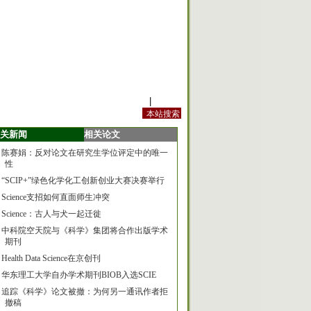
站内规定
|
手机版
关新闻
相关论文
陈赛娟：反对论文在研究生学位评定中的唯一
性
“SCIP+”绿色化学化工创新创业大赛决赛举行
Science支招如何直面师生冲突
Science：古人与犬一起迁徙
中科院空天院与《科学》集团将合作出版学术
期刊
Health Data Science在京创刊
华东理工大学自办学术期刊BIOB入选SCIE
追踪《科学》论文被撤：为何另一通讯作者拒
撤稿