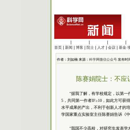
生命科学
|
医学科学
|
化学科学
|
工程材料
|
首页
|
新闻
|
博客
|
院士
|
人才
|
会议
|
基金·
作者：刘如楠 来源：
科学网微信公众号
发布时间：2
陈赛娟院士：不应
“据我了解，有学校规定，以第一作
5，共同第一作者IF≥10，如此方可
水平成果的产出，不利于创新人才的培
学国家重点实验室主任陈赛娟告诉《
“我国不少高校，对研究生发表学