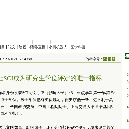
信息科学
|
地球科学
|
数理科学
|
管理综合
项目
|
论文
|
绘图
|
视频·直播
|
小柯机器人
|
医学科普
相
021/3/11 22:40:46
选择字号：
小
中
大
1
2
让SCI成为研究生学位评定的唯一指标
3
4
者身份发表SCI论文，IF（影响因子）≥3，重点学科第一作者IF≥
5
获得博士学位。硕士学位也有类似规定，但要求低一些。这不利于高
养。”全国政协
委员
、中国工程院
院士
、上海交通大学医学基因组
6
中国科学报》。
7
8
术论文的数量、影响因子（IF）分值都有硬性规定，发表论文甚至