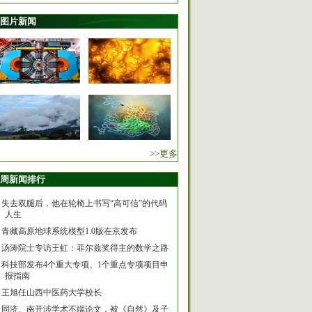
图片新闻
>>更多
周新闻排行
失去双腿后，他在轮椅上书写“高可信”的代码
人生
青藏高原地球系统模型1.0版在京发布
汤涛院士专访王虹：菲尔兹奖得主的数学之路
科技部发布4个重大专项、1个重点专项项目申
报指南
王旭任山西中医药大学校长
同济、南开涉学术不端论文，被《自然》及子