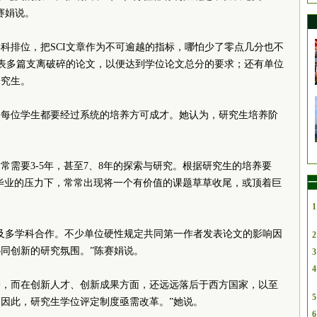
赛娟说。
科排位，把SCI文章作为不可逾越的指标，哪怕少了零点几分也不
发表多篇支离破碎的论文，以便达到学位论文总分的要求；还有单位
研究生。
，每位学生都要经过系统的培养方可成才。她认为，研究生培养阶
常需要3-5年，甚至7、8年的探索与研究。根据研究生的培养要
一
、毕业的压力下，常常出现将一个有价值的课题草草收尾，或顶着巨
1
及多学科合作。不少单位硬性规定共同第一作者发表论文的影响因
2
同创新的研究氛围。”陈赛娟说。
3
4
第一，而在创新人才、创新成果方面，还远远落后于西方国家，以至
5
因此，研究生学位评定制度亟需改革。”她说。
6