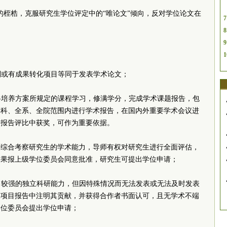
的桎梏，克服研究生学位评定中的“唯论文”倾向，反对学位论文在
7
8
9
：
1
专利或有成果转化项目等同于发表学术论文；
学科培养方案所规定的课程学习，修满学分，完成学术课题报告，包
学科、全系、全院范围内进行学术报告，在国内外重要学术会议进
文报告评比中获奖，可作为重要依据。
面综合考察研究生的学术能力，导师有权对研究生进行全面评估，
结果报上级学位
委员
会同意批准，研究生可提出学位申请；
出了较强的独立科研能力，但因特殊情况而无法发表或无法及时发表
关项目报告中注明其贡献，并获得合作者书面认可，且无学术不端
学位
委员
会提出学位申请；