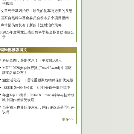
刊撤稿
女童死于基因治疗：缺失的刹车与必要的反思
国家自然科学基金委员会发布多个项目指南
声带损伤修复有了新的非注射治疗策略
0
2026年度黑龙江省自然科学基金拟资助项目公
示
编辑部推荐博文
科研绘图，暑期优惠！下单立减500元
MDPI 2026参会旅行奖 (Travel Award) 中国区
获奖名单公布！
濒危活化石ELF理论重塑濒危物种保护优先级
IEEE出版+EI快检索，8-9月会议合集征稿中
年度Top 10榜单 | Taylor & Francis科学与技术领
域中国作者最受欢迎 ...
当审稿人也开始使用AI，同行评议还是同行评
议吗
更多>>