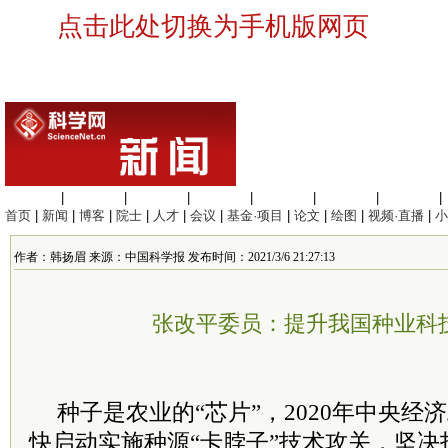
点击此处切换为手机版网页
生命科学
|
医学科学
|
化学科学
|
工程材料
|
信息科学
|
地球科学
|
数理科学
|
首页
|
新闻
|
博客
|
院士
|
人才
|
会议
|
基金·项目
|
论文
|
绘图
|
视频·直播
|
小
作者：韩扬眉 来源：中国科学报 发布时间：2021/3/6 21:27:13
张改平委员：提升我国种业科
种子是农业的“芯片”，2020年中央
快启动实施种源“卡脖子”技术攻关，坚决