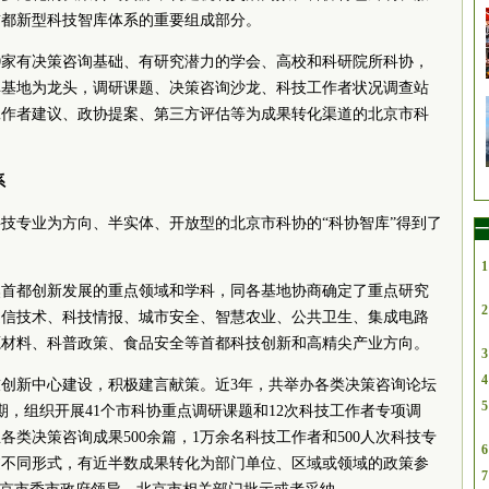
首都新型科技智库体系的重要组成部分。
了20家有决策咨询基础、有研究潜力的学会、高校和科研院所科协，
库基地为龙头，调研课题、决策咨询沙龙、科技工作者状况调查站
工作者建议、政协提案、第三方评估等为成果转化渠道的北京市科
系
技专业为方向、半实体、开放型的北京市科协的“科协智库”得到了
一
1
焦首都创新发展的重点领域和学科，同各基地协商确定了重点研究
2
通信技术、科技情报、城市安全、智慧农业、公共卫生、集成电路
源材料、科普政策、食品安全等首都科技创新和高精尖产业方向。
3
4
创新中心建设，积极建言献策。近3年，共举办各类决策咨询论坛
5
3期，组织开展41个市科协重点调研课题和12次科技工作者专项调
类决策咨询成果500余篇，1万余名科技工作者和500人次科技专
6
过不同形式，有近半数成果转化为部门单位、区域或领域的政策参
7