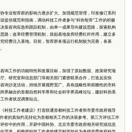
科协专业智库群的影响力逐步扩大。加强规范管理，印发修订系列
设提供规范和指南，调动科技工作者参与“科协智库”工作的积极
立决策咨询应急和跟踪机制，由单一成果导向建设思路，探索机构
设思路；改革经费管理机制，鼓励基地发挥经费杠杆作用，建立多
研究经费注入基地。目前，智库群各项运行机制较为完善，各基
量。
策咨询工作的功能特性和发展目标，加强了原始数据、政策研究项
公厅、研究室和信息部门等相关部门紧密联系合作，打造反应快
策咨询沙龙活动，持续开展视野宽广、具有战略性和前瞻性的市科
、跨界融合的首都自然科学界和社会科学界高峰论坛，建好科协系
技工作者状况调查站点。
过《科技工作者建议》打造联通首都科技工作者和市委市政府领导
工作者的真知灼见转化为首都相关工作的决策参考。第三方评估工作
技评价中的作用，开辟中国科协、北京市委市政府相关研究或信息
转化渠道，积极把科技工作者的建言献策转化为各级党委政府科学