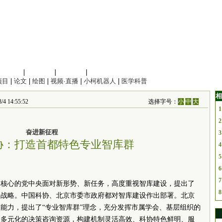
信息科学
|
地球科学
|
数理科学
|
管理综合
项目
|
论文
|
绘图
|
视频·直播
|
小柯机器人
|
医学科普
相
4:55:52
选择字号：
小
中
大
1
2
奋进新征程
3
协：打造首都特色专业智库群
4
5
6
7
为核心的党中央面对新形势、新任务，高度重视智库建设，提出了
8
新战略。中国科协、北京市委市政府都对智库建设作出部署。北京
能力，提出了“专业智库群”理念，充分发挥市属学会、基层组织的
、多元化的决策咨询资源，构建机制灵活高效、科协特色鲜明、服