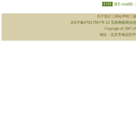
打印
发E-mail给
|
|
关于我们
网站声明
京ICP备07017567号-12
互联网新闻信息服
Copyright @ 2007-
地址：北京市海淀区中关村