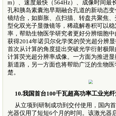
m）、速度最快（564Hz）、成像时间最
孔和胰岛素囊泡早期融合孔道的新动态变
镜结合，如膨胀、点扫描、转盘共聚焦、
型化双光子显微镜等，稀疏解卷积可以稳
率，帮助生物医学研究者更好分辨细胞中
获得2014年诺贝尔化学奖的荧光超分辨
首次从计算的角度提出突破光学衍射极限
计算荧光超分辨率成像。一方面为推进显
新道路，另一方面也将帮助广泛的生物医
楚。
10.
我国首台100千瓦超高功率工业光
从立项到研制成功到交付使用，国内首
光器仅用了短短6个月的时间。该激光器