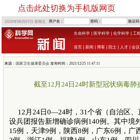
点击此处切换为手机版网页
生命科学
|
医学科学
|
化学科学
|
工
首页
|
新闻
|
博客
|
院士
|
人才
|
会议
来源：
国家卫生健康委员会
发布时间：2021/12/25 11:47:11
截至12月24日24时新型冠状病毒
12月24日0—24时，31个省（自治
设兵团报告新增确诊病例140例。其中境
15例，天津9例，陕西8例，广东6例，广