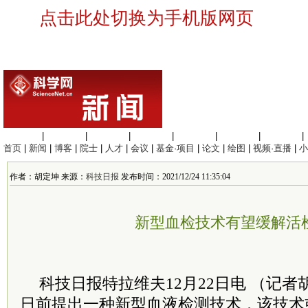
点击此处切换为手机版网页
生命科学
|
医学科学
|
化学科学
|
工程材料
|
信息科学
|
地球科学
|
数理科学
|
首页
|
新闻
|
博客
|
院士
|
人才
|
会议
|
基金·项目
|
论文
|
绘图
|
视频·直播
|
小
作者：胡定坤 来源：
科技日报
发布时间：2021/12/24 11:35:04
新型血检技术有望缓解活
科技日报特拉维夫12月22日电 （记
日前提出一种新型血液检测技术，该技术