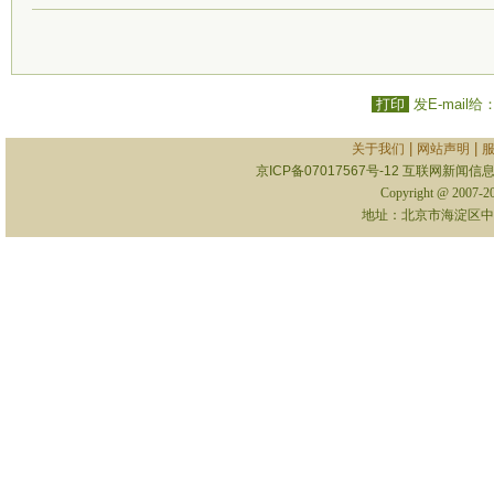
打印
发E-mail给
|
|
关于我们
网站声明
京ICP备07017567号-12
互联网新闻信息服
Copyright @ 2007-
地址：北京市海淀区中关村