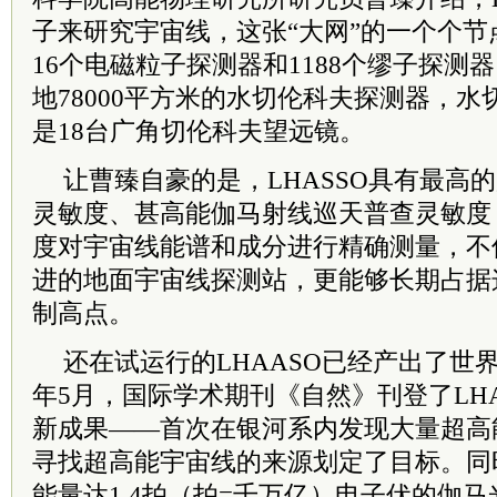
子来研究宇宙线，这张“大网”的一个个节
16个电磁粒子探测器和1188个缪子探测
地78000平方米的水切伦科夫探测器，
是18台广角切伦科夫望远镜。
让曹臻自豪的是，LHASSO具有最高
灵敏度、甚高能伽马射线巡天普查灵敏度
度对宇宙线能谱和成分进行精确测量，不
进的地面宇宙线探测站，更能够长期占据
制高点。
还在试运行的LHAASO已经产出了世界
年5月，国际学术期刊《自然》刊登了LH
新成果——首次在银河系内发现大量超高
寻找超高能宇宙线的来源划定了目标。同时
能量达1.4拍（拍=千万亿）电子伏的伽