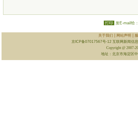
打印
发E-mail给
|
|
关于我们
网站声明
京ICP备07017567号-12
互联网新闻信息服
Copyright @ 2007-
地址：北京市海淀区中关村