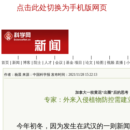
点击此处切换为手机版网页
生命科学
|
医学科学
|
化学科学
|
工程材料
|
信息科学
|
地球科学
|
数理科学
|
首页
|
新闻
|
博客
|
院士
|
人才
|
会议
|
基金·项目
|
论文
|
绘图
|
视频·直播
|
小
作者：杨晨 来源：中国科学报 发布时间：2021/11/28 15:22:13
加拿大一枝黄花“出圈”后的思考
专家：外来入侵植物防控需建
今年初冬，因为发生在武汉的一则新闻