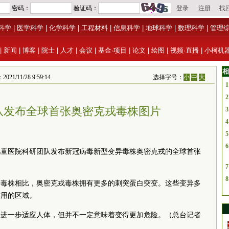
科学
|
医学科学
|
化学科学
|
工程材料
|
信息科学
|
地球科学
|
数理科学
|
管理
|
新闻
|
博客
|
院士
|
人才
|
会议
|
基金·项目
|
论文
|
绘图
|
视频·直播
|
小柯机
相
1/11/28 9:59:14
选择字号：
小
中
大
1
2
队发布全球首张奥密克戎毒株图片
3
4
5
6
马儿童医院科研团队发布新冠病毒新型变异毒株奥密克戎的全球首张
7
8
塔毒株相比，奥密克戎毒株拥有更多的刺突蛋白突变。这些变异多
作用的区域。
异进一步适应人体，但并不一定意味着变得更加危险。（总台记者