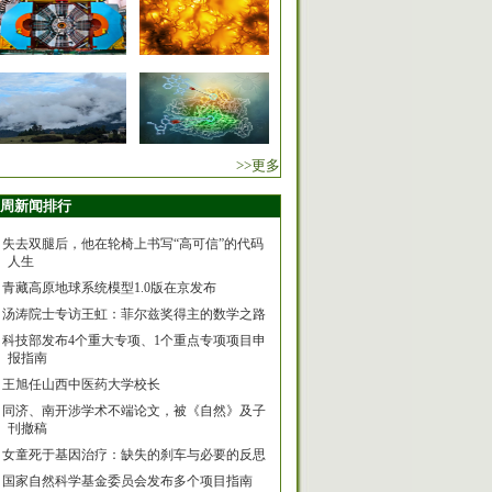
>>更多
周新闻排行
失去双腿后，他在轮椅上书写“高可信”的代码
人生
青藏高原地球系统模型1.0版在京发布
汤涛院士专访王虹：菲尔兹奖得主的数学之路
科技部发布4个重大专项、1个重点专项项目申
报指南
王旭任山西中医药大学校长
同济、南开涉学术不端论文，被《自然》及子
刊撤稿
女童死于基因治疗：缺失的刹车与必要的反思
国家自然科学基金委员会发布多个项目指南