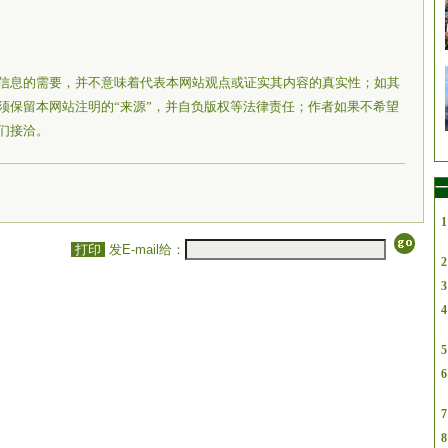
信息的需要，并不意味着代表本网站观点或证实其内容的真实性；如其
须保留本网站注明的“来源”，并自负版权等法律责任；作者如果不希望
们接洽。
一
1
打印
发E-mail给：
2
3
4
5
6
7
8