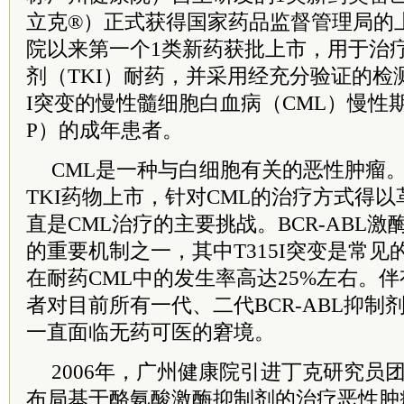
立克®
）正式获得国家药品监督管理局的
院以来第一个1类新药获批上市，用于治
剂（TKI）耐药，并采用经充分验证的检测
I突变的慢性髓细胞白血病（CML）慢性
P）的成年患者。
CML是一种与白细胞有关的恶性肿瘤。随
TKI药物上市，针对CML的治疗方式得
直是CML治疗的主要挑战。BCR-ABL
的重要机制之一，其中T315I突变是常
在耐药CML中的发生率高达25%左右。伴有
者对目前所有一代、二代BCR-ABL抑制
一直面临无药可医的窘境。
2006年，广州健康院引进丁克研究员团
布局基于酪氨酸激酶抑制剂的治疗恶性肿