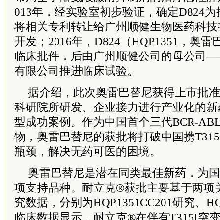
013年，经实验室初步验证，确定D824
将相关专利转让给广州顺健生物医药科技
开发；2016年，D824（HQP1351，奥
临床批件，后由广州顺健公司的母公司—
有限公司推进临床试验。
据介绍，此次奥雷巴替尼获得上市批准
科研院所研发、企业接力进行产业化的新
型成功案例。作为中国首个三代BCR-AB
物，奥雷巴替尼的获批将打破中国携T31
瓶颈，解决无药可医的困境。
奥雷巴替尼是潜在同类最佳新药，为国
项支持品种。耐立克®
获批主要基于两项关
究数据，分别为HQP1351CC201研究、HQ
临床数据显示，耐立克
®
在伴有T315I突变