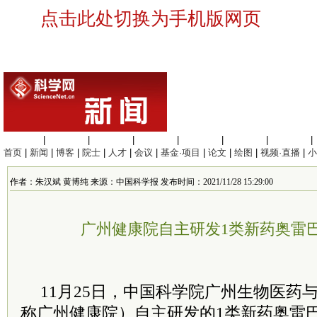
点击此处切换为手机版网页
生命科学
|
医学科学
|
化学科学
|
工程材料
|
信息科学
|
地球科学
|
数理科学
|
首页
|
新闻
|
博客
|
院士
|
人才
|
会议
|
基金·项目
|
论文
|
绘图
|
视频·直播
|
小
作者：朱汉斌 黄博纯 来源：中国科学报 发布时间：2021/11/28 15:29:00
广州健康院自主研发1类新药奥雷
11月25日，中国科学院广州生物医药
称广州健康院）自主研发的1类新药奥雷