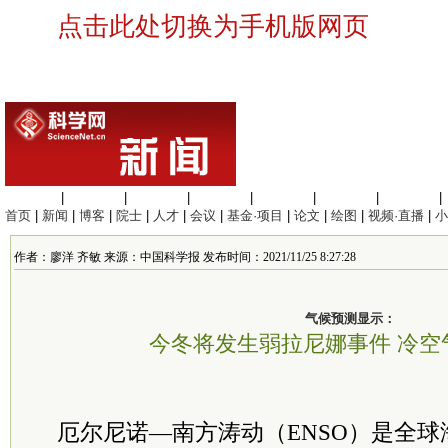
点击此处切换为手机版网页
生命科学
|
医学科学
|
化学科学
|
工程材料
|
信息科学
|
地球科学
|
数理科学
|
首页
|
新闻
|
博客
|
院士
|
人才
|
会议
|
基金·项目
|
论文
|
绘图
|
视频·直播
|
小
作者：廖洋 齐敏 来源：中国科学报 发布时间：2021/11/25 8:27:28
气候预测显示：
今冬将发生弱拉尼娜事件 冷空
厄尔尼诺—南方涛动（ENSO）是全