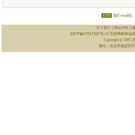
打印
发E-mail给
|
|
关于我们
网站声明
京ICP备07017567号-12
互联网新闻信息服
Copyright @ 2007-
地址：北京市海淀区中关村