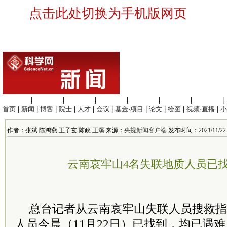
点击此处切换为手机版网页
生命科学
|
医学科学
|
化学科学
|
工程材料
|
信息科学
|
地球科学
|
数理科学
|
首页
|
新闻
|
博客
|
院士
|
人才
|
会议
|
基金·项目
|
论文
|
绘图
|
视频·直播
|
小
作者：张斌 陈鸿燕 王子玄 陈政 王溪 来源：
央视新闻客户端
发布时间：2021/11/22 1
云南哀牢山4名失联地质人员已找
总台记者从云南哀牢山失联人员搜救指
人员今晨（11月22日）已找到，均已遇难