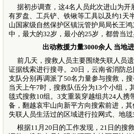
据初步调查，这4名人员此次进山为开
有罗盘、工兵铲、铁锹等工具以及约1天
山国家级自然保护区镇沅管护局局长王鸿
中，最大的32岁，最小的25岁，都曾当
出动救援力量3000余人 当地
前几天，搜救人员主要围绕失联人员遗
证据线索进行搜寻。20日，云南省消防
支队分别再调派了50名力量参与搜救，
当天上午7时，搜救队伍分为13个小组，
毯式搜救10组。3支重装穿越组共24人携
备，翻越哀牢山向新平方向搜索前进，其
失联人员生活过的区域进行拉网式、地毯
根据11月20日的工作发现，21日的