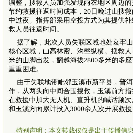
调整，搜救人员加强发现雨衣地区周边的
节约救援往返时间成本，20日晚进山搜
中过夜。指挥部采用空投方式为其提供补
救人员往返时间。
据了解，此次人员失联区域地处哀牢山
核心区域，山高林密、沟壑纵横。搜救人员
米的山脚出发，翻越海拔2800多米的多
重重困难。
由于失联地带毗邻玉溪市新平县，普洱
作，从两头向中间合围搜救，玉溪前方指
在救援中加大无人机、直升机的喊话频次
和玉溪方面累计投入3000余人次开展救援
特别声明：本文转载仅仅是出于传播信