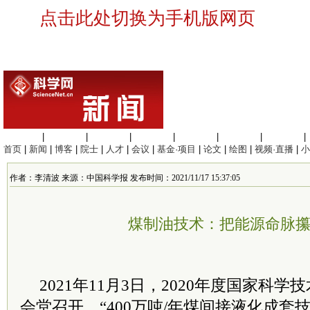
点击此处切换为手机版网页
生命科学
|
医学科学
|
化学科学
|
工程材料
|
信息科学
|
地球科学
|
数理科学
|
首页
|
新闻
|
博客
|
院士
|
人才
|
会议
|
基金·项目
|
论文
|
绘图
|
视频·直播
|
小
作者：李清波 来源：中国科学报 发布时间：2021/11/17 15:37:05
煤制油技术：把能源命脉
2021年11月3日，2020年度国家科
会堂召开。“400万吨/年煤间接液化成套