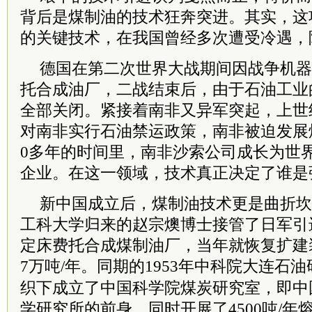
背后是煤制油的技术狂奔突进。其实，这
的关键技术，在我国曾经多次遭受冷遇，
德国在第二次世界大战期间因战争机器
托合成油厂，二战结束后，由于石油工业
全部关闭。紧接着南非又异军突起，上世
对南非实行石油禁运政策，南非被迫发展
0多年的时间里，南非沙索公司成长为世
企业。在这一领域，技术真正决定了谁是
新中国成立后，煤制油技术更是曲折坎坷
工科大学归来的赵宗燠博士接管了日军引
定床费托合成煤制油厂，当年就恢复扩建装
7万吨/年。同期的1953年
中科院
大连石油
织下成立了中国科学院煤炭研究室，即中
学研究所的前身，同时开展了4500吨/