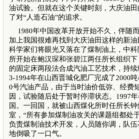
油试验。但就在这个关键时刻，大庆油田
了对“人造石油”的追求。
1980年中国改革开放开始不久，伴随
加上我国很难再找到大庆油田这样的新油
科学家们将眼光又落在了煤制油上，
中科
所开始在鲍汉琛和张碧江两任所长组织下
的固定床两段法合成汽油工艺技术，持续经
3-1994年在山西晋城化肥厂完成了2000
0号汽油产品，由于当时油价低弥、经费
因，试验随后处于暂时停滞状态。1997
国。一回国，就被山西煤化所时任所长钟
室，“所有参加煤制油攻关的课题组都处
负责煤制油技术开发，人员随你调，队伍
地倒吸了一口气。