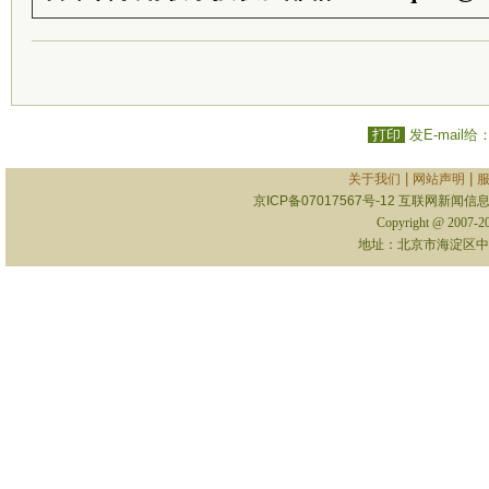
打印
发E-mail给
|
|
关于我们
网站声明
京ICP备07017567号-12
互联网新闻信息服
Copyright @ 2007-
地址：北京市海淀区中关村