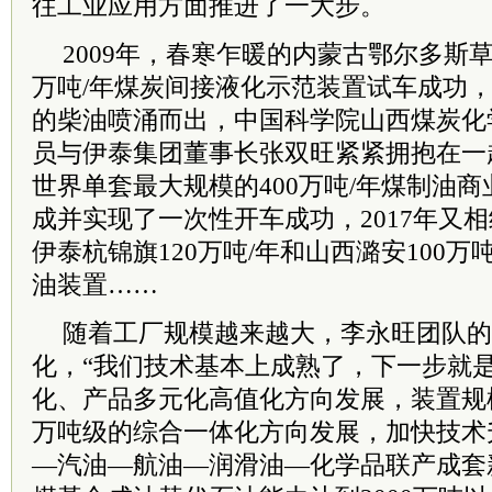
往工业应用方面推进了一大步。
2009年，春寒乍暖的内蒙古鄂尔多斯
万吨/年煤炭间接液化示范装置试车成功
的柴油喷涌而出，中国科学院山西煤炭化
员与伊泰集团董事长张双旺紧紧拥抱在一起
世界单套最大规模的400万吨/年煤制油商
成并实现了一次性开车成功，2017年又
伊泰杭锦旗120万吨/年和山西潞安100万
油装置……
随着工厂规模越来越大，李永旺团队的
化，“我们技术基本上成熟了，下一步就
化、产品多元化高值化方向发展，装置规模向
万吨级的综合一体化方向发展，加快技术
—汽油—航油—润滑油—化学品联产成套新