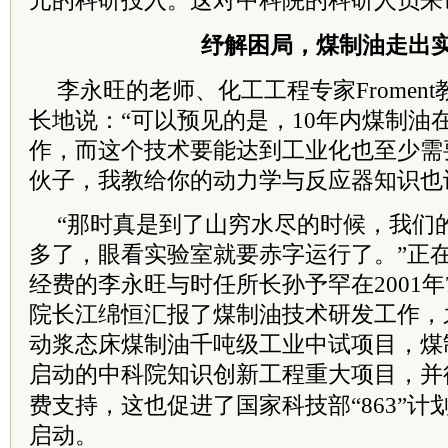
纾解困局，煤制油走出
李永旺的老师、化工工程专家Fromen
长地说：“可以预见的是，10年内煤制油
作，而这个技术要能达到工业化也至少需
伙子，我教给你的动力学与反应器知识也
“那时真是到了山穷水尽的时候，我们
多了，眼看实验室就要赤字运行了。”正
经费的李永旺与时任所长孙予罕在2001年
院长
江绵恒
汇报了煤制油技术研发工作，
动浆态床煤制油千吨级工业中试项目，煤
启动的
中科院
知识创新工程重大项目，并得
费支持，这也促进了国家科技部“863”计
启动。