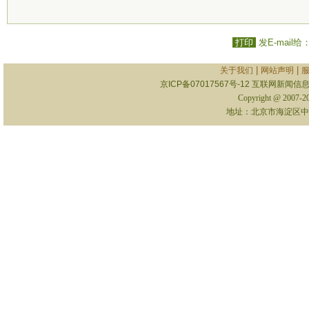
打印
发E-mail给
|
|
关于我们
网站声明
京ICP备07017567号-12
互联网新闻信息服
Copyright @ 2007-
地址：北京市海淀区中关村