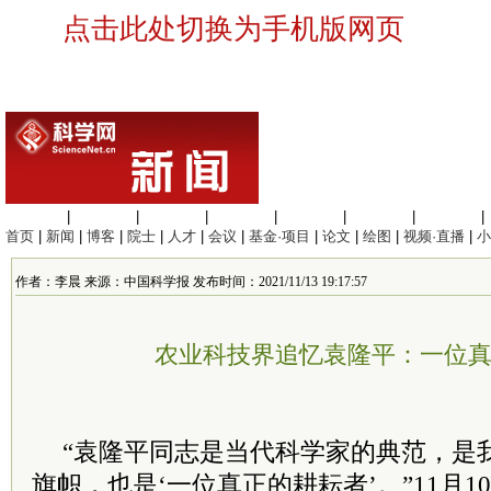
点击此处切换为手机版网页
生命科学
|
医学科学
|
化学科学
|
工程材料
|
信息科学
|
地球科学
|
数理科学
|
首页
|
新闻
|
博客
|
院士
|
人才
|
会议
|
基金·项目
|
论文
|
绘图
|
视频·直播
|
小
作者：李晨 来源：中国科学报 发布时间：2021/11/13 19:17:57
农业科技界追忆袁隆平：一位
“袁隆平同志是当代科学家的典范，是
旗帜，也是‘一位真正的耕耘者’。”11月