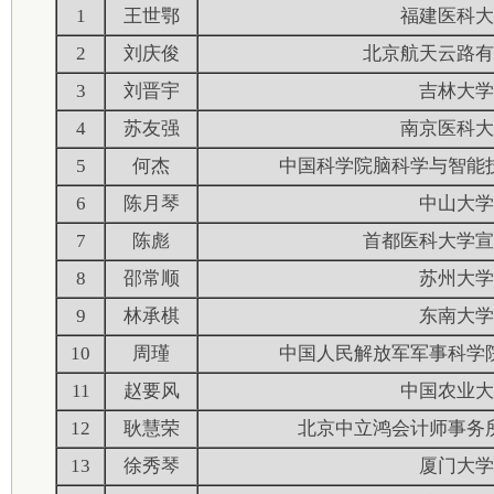
1
王世鄂
福建医科大
2
刘庆俊
北京航天云路有
3
刘晋宇
吉林大学
4
苏友强
南京医科大
5
何杰
中国科学院脑科学与智能
6
陈月琴
中山大学
7
陈彪
首都医科大学宣
8
邵常顺
苏州大学
9
林承棋
东南大学
10
周瑾
中国人民解放军军事科学
11
赵要风
中国农业大
12
耿慧荣
北京中立鸿会计师事务
13
徐秀琴
厦门大学