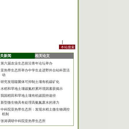
站内规定
|
手机版
关新闻
相关论文
第六届农业生态前沿青年论坛举办
亚热带生态所举办中学生走进野外台站科普活
动
研究发现噬菌体可抑制土壤有机碳矿化
水稻和旱地土壤碳氮积累环境因素获揭示
我国稻田和旱地土壤有机碳固持途径
新型微生物具有处理高氨氮废水的潜力
中科院亚热带生态所：发现水稻土微生物调控
机制
张涛调研中科院亚热带生态所