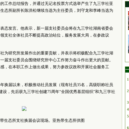
行的工作总结报告，并通过无记名投票方式选举产生了九三学社亚
带生态所副所长陈洪松继续当选为主任委员，刘守龙和李峰当选为
作表态发言。他表示，新一届支社委员会将在九三学社湖南省委会
带领支社全体社员不断提高政治站位，服务发展大局，在参政议
支社为研究所发展作出的重要贡献，并表示将积极配合九三学社湖
新一届支社委员会围绕研究所中心工作努力奋斗作出更大的贡献。
命感，在本职工作上做出成果，努力参政议政和开展社会服务工
一
1
16年换届以来，积极推动社员发展（现有社员35名，高级职称社员
2
力建设，先后获九三学社创建75周年“全国优秀基层组织”和九三学社
3
4
5
带生态所支社换届会议现场。亚热带生态所供图
6