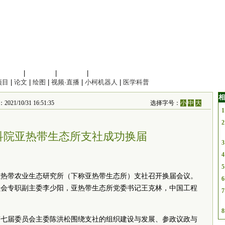
信息科学
|
地球科学
|
数理科学
|
管理综合
项目
|
论文
|
绘图
|
视频·直播
|
小柯机器人
|
医学科普
相
0/31 16:51:35
选择字号：
小
中
大
1
2
科院亚热带生态所支社成功换届
3
4
5
院亚热带农业生态研究所（下称亚热带生态所）支社召开换届会议。
6
员会专职副主委李少阳，亚热带生态所党委书记王克林，中国工程
7
8
第七届委员会主委陈洪松围绕支社的组织建设与发展、参政议政与