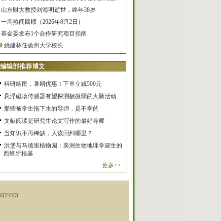
山东财大教授刘海明逝世，终年38岁
一周热闻回顾（2026年8月2日）
基金委发布1个合作研究项目指南
0
姚建林任扬州大学校长
编辑部推荐博文
科研绘图，暑期优惠！下单立减500元
悬浮磁场传感器有望探测极微弱的大脑活动
那些被学生拖下水的导师，是不幸的
文献阅读是研究生论文写作的最好导师
当知识不再稀缺，人该回到哪里？
洪堡与马德里植物园：美洲生物地理学诞生的
西班牙根基
更多>>
32783