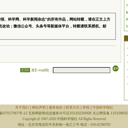
7
8
学报、科学网、科学新闻杂志”的所有作品，网站转载，请在正文上方
9
性改动；微信公众号、头条号等新媒体平台，转载请联系授权。邮
1
打印
发E-mail给：
|
|
|
|
|
关于我们
网站声明
服务条款
联系方式
举报
中国科学报社
备07017567号-12
互联网新闻信息服务许可证10120230008
京公网安备 110108020
Copyright @ 2007-2026 中国科学报社 All Rights Reserved
地址：北京市海淀区中关村南一条乙三号 电话：010-62580783