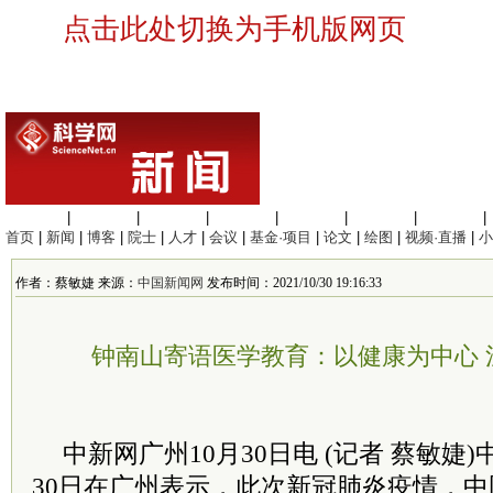
点击此处切换为手机版网页
生命科学
|
医学科学
|
化学科学
|
工程材料
|
信息科学
|
地球科学
|
数理科学
|
首页
|
新闻
|
博客
|
院士
|
人才
|
会议
|
基金·项目
|
论文
|
绘图
|
视频·直播
|
小
作者：蔡敏婕 来源：
中国新闻网
发布时间：2021/10/30 19:16:33
钟南山寄语医学教育：以健康为中心 
中新网广州10月30日电 (记者 蔡敏婕
30日在广州表示，此次新冠肺炎疫情，