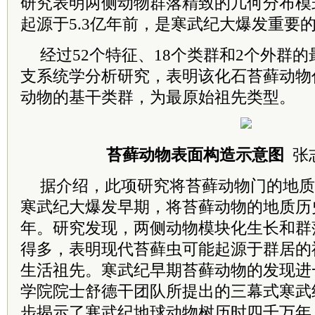
研究表明两侧动物群落精致的几何分布模
起源于5.3亿年前，是寒武纪大爆发重要
经过52个特征、18个类群和2个外群
支系统学分析研究，表明该化石苔藓动物
动物的基干类群，为最原始祖先类型。
苔藓动物表面构造示意图
张
据介绍，此项研究将苔藓动物门的地质
寒武纪大爆发早期，将苔藓动物的地质历史
年。研究发现，两侧动物模块化生长和群
得多，表明现代苔藓虫可能起源于群居的
生活祖先。寒武纪早期苔藓动物的发现进
学院院士舒德干团队所提出的三幕式寒武
步揭示了寒武纪地球动物树历时四千万年