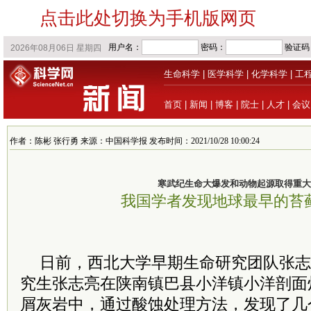
点击此处切换为手机版网页
生命科学
|
医学科学
|
化学科学
|
工
首页
|
新闻
|
博客
|
院士
|
人才
|
会议
作者：陈彬 张行勇 来源：中国科学报 发布时间：2021/10/28 10:00:24
寒武纪生命大爆发和动物起源取得重大
我国学者发现地球最早的苔
日前，西北大学早期生命研究团队张志
究生张志亮在陕南镇巴县小洋镇小洋剖面
屑灰岩中，通过酸蚀处理方法，发现了几