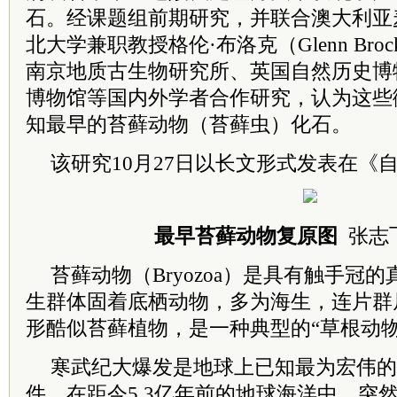
石。经课题组前期研究，并联合澳大利亚
北大学兼职教授格伦·布洛克（Glenn Br
南京地质古生物研究所、英国自然历史博
博物馆等国内外学者合作研究，认为这些
知最早的苔藓动物（苔藓虫）化石。
该研究10月27日以长文形式发表在《
最早苔藓动物复原图
张志
苔藓动物（Bryozoa）是具有触手冠
生群体固着底栖动物，多为海生，连片群
形酷似苔藓植物，是一种典型的“草根动物
寒武纪大爆发是地球上已知最为宏伟的
件，在距今5.3亿年前的地球海洋中，突