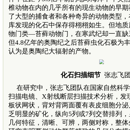
椎动物在内的几乎所有的现生动物的早期
了大型的捕食者和各种奇异的动物类型，
库发现的化石中保存得栩栩如生。但地质
物门类—苔藓动物门，在寒武纪却一直缺
但4.8亿年的奥陶纪之后苔藓虫化石极为
认为是奥陶纪大辐射的产物。
化石扫描细节
张志飞
在研究中，张志飞团队在国家自然科学
扫描电镜、X射线断层扫描技术分析，发
板状网状，背对背两面覆有表皮细胞分泌
乏明显的矿化，纵向5列或7列交替排列
几何特征，清晰、可辨，两侧对称，整体