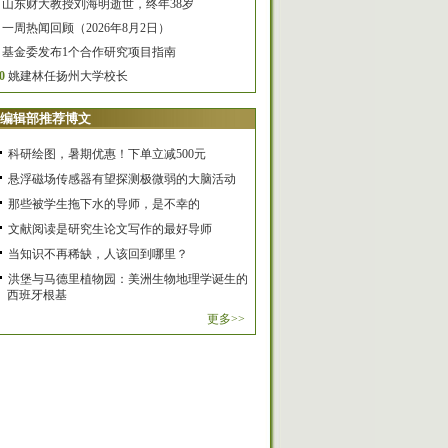
山东财大教授刘海明逝世，终年38岁
一周热闻回顾（2026年8月2日）
基金委发布1个合作研究项目指南
0
姚建林任扬州大学校长
编辑部推荐博文
科研绘图，暑期优惠！下单立减500元
悬浮磁场传感器有望探测极微弱的大脑活动
那些被学生拖下水的导师，是不幸的
文献阅读是研究生论文写作的最好导师
当知识不再稀缺，人该回到哪里？
洪堡与马德里植物园：美洲生物地理学诞生的
西班牙根基
更多>>