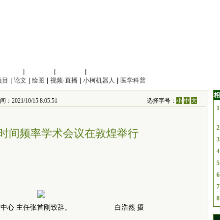
信息科学
|
地球科学
|
数理科学
|
管理综合
项目
|
论文
|
绘图
|
视频·直播
|
小柯机器人
|
医学科普
相
/10/15 8:05:51
选择字号：
小
中
大
1
2
全国时间频率学术会议在敦煌举行
3
4
5
6
7
8
授时中心 主任张首刚致辞。 白浩然 摄