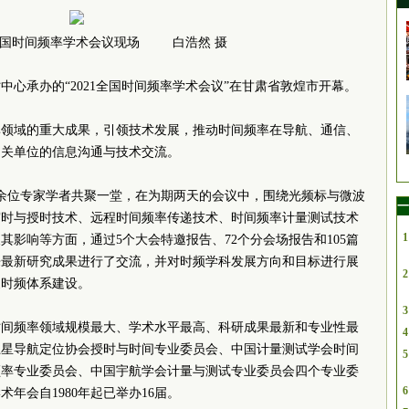
年全国时间频率学术会议现场 白浩然 摄
时中心承办的“2021全国时间频率学术会议”在甘肃省敦煌市开幕。
率领域的重大成果，引领技术发展，推动时间频率在导航、通信、
相关单位的信息沟通与技术交流。
00余位专家学者共聚一堂，在为期两天的会议中，围绕光频标与微波
一
守时与授时技术、远程时间频率传递技术、时间频率计量测试技术
1
影响等方面，通过5个大会特邀报告、72个分会场报告和105篇
来最新研究成果进行了交流，并对时频学科发展方向和目标进行展
2
家时频体系建设。
3
时间频率领域规模最大、学术水平最高、科研成果最新和专业性最
4
卫星导航定位协会授时与时间专业委员会、中国计量测试学会时间
5
频率专业委员会、中国宇航学会计量与测试专业委员会四个专业委
6
年会自1980年起已举办16届。