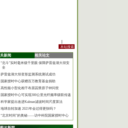
站内规定
|
手机版
关新闻
相关论文
“北斗”实时毫米级千里眼 保障萨雷兹湖大坝安
全
萨雷兹湖大坝变形监测系统测试成功
国家授时中心获赠百万教育基金捐助
高性能小型化相干布居囚禁原子钟问世
国家授时中心可实现300公里光纤频率级联传递
科学家提出改进Kalman滤波时间尺度算法
地球自转加速 2021年会过得更快吗？
“北京时间”的奥秘——访中科院国家授时中心
图片新闻