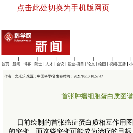
点击此处切换为手机版网页
生命科学
|
医学科学
|
化学科学
|
工程材料
|
信息科学
|
地球科学
|
数理科学
|
首页
|
新闻
|
博客
|
院士
|
人才
|
会议
|
基金·项目
|
论文
|
绘图
|
视频·直播
|
小
作者：文乐乐 来源：中国科学报 发布时间：2021/10/13 10:57:47
首张肿瘤细胞蛋白质图
日前绘制的首张癌症蛋白质相互作用图
的突变，而这些突变可能成为治疗的目标