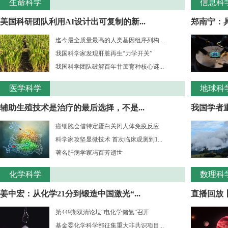
生命科学
信息科
美国科研团队利用AI设计出可复制的新...
郑南宁：
迄今最全质量最高的人类基因组序列构...
我国科学家发现肝脏再生“力学开关”
我国科学团队破解百年甘蔗育种核心谜...
医学科学
地球科
辅助生殖技术是治疗的最后选择，不是...
我国学者重
癌细胞会借特定蛋白关闭人体免疫反应
科学家攻坚显微技术 首次临床观测到1...
著名肝病学家冯百芳逝世
化学科学
数理科
姜中宏：从化学21分到锻造中国激光“...
直播回放丨
第449期双清论坛“电化学储氢”召开
基金委化学科学部征集重大非共识项目...