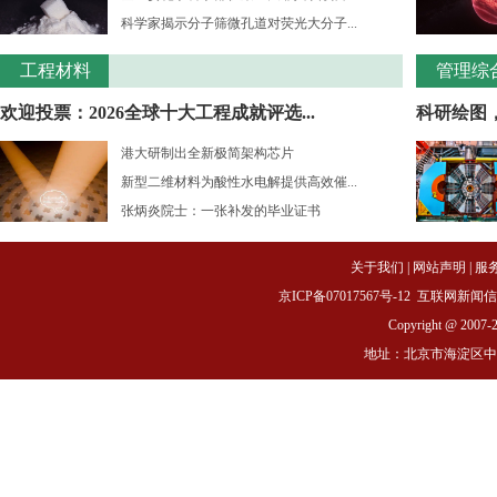
科学家揭示分子筛微孔道对荧光大分子...
工程材料
管理综
欢迎投票：2026全球十大工程成就评选...
科研绘图
港大研制出全新极简架构芯片
新型二维材料为酸性水电解提供高效催...
张炳炎院士：一张补发的毕业证书
关于我们
|
网站声明
|
服
京ICP备07017567号-12
互联网新闻信息服务
Copyright @ 2007-
地址：北京市海淀区中关村