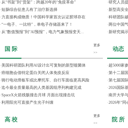
·
从“书架”到“货架”：跨越20年的“免疫革命”
·
研究人员提
·
短肠综合征患儿有了治疗新选择
·
新型高安全
·
力直接构成物质！中国科学家首次认证胶球存在
·
科研团队破
·
“一电子、一比特”，单电子存储器来了！
·
两位中国气
·
从“数值预报”到“AI预报”，电力气象预报变天...
·
新研究揭
更多
国 际
动态
>>
·
美国科研团队利用AI设计出可复制的新型噬菌体
·
超5000
·
癌细胞会借特定蛋白关闭人体免疫反应
·
第十二届
·
骑行电动滑板车或比摩托车、自行车面临更高风险
·
第七届国
·
迄今最全质量最高的人类基因组序列构建完成
·
2026国
·
SpaceX火箭残骸撞击月球 月面出现撞击坑
·
南开大学
·
利用阳光可直接产生光子纠缠
·
2026年
更多
高 校
院 所
>>