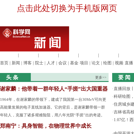
点击此处切换为手机版网页
生命科学
|
医学科学
|
化学科学
|
工程材料
|
信息科学
|
地球科学
|
数理科
首页
|
新闻
|
博客
|
院士
|
人才
|
会议
|
基金·项目
|
论文
|
绘图
|
视频·直播
头 条
要 闻
更多>>
谢家麟：他带着一群年轻人“手搓”出大国重器
·
直播回放
·
科研绘图，
1964年，在谢家麟的带领下，建成了我国第一台30MeV可向更
·
住房城乡
高能量发展的电子直线加速器。它的背后，是谢家麟带领一群
·
吉林省高
年轻人，克服了诸多艰难险阻，用八年光阴“手搓”出的奇迹。
·
1.07亿
郑南宁：具身智能，在物理世界中成长
·
中国开源大