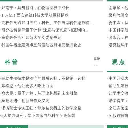
·
郑南宁：具身智能，在物理世界中成长
·
谢家麟：他
·
1.07亿！西安建筑科技大学获巨额捐赠
·
聚焦气候变
·
高校任免通知引关注：科长、主任自愿转任思政辅...
·
姜中宏：从
·
研究破解超导量子计算“速度与保真度”相互制约...
·
中国科学院
·
童晓晖任浙江师范大学党委副书记
·
张永合：在
·
我国学者重建嫦娥五号着陆区月壤完整演化史
·
塔克拉玛
更多
科 普
观 点
>>
·
辅助生殖技术是治疗的最后选择，不是第一选择
·
中国开源大
·
戴松恩：他让更多人吃上白面
·
辅助生殖
·
俞大鹏：量子计算，从理论构想到未来引擎
·
让学术交流
·
莫把渐进性创新当作贬义词
·
诺奖得主
·
汤涛院士专访王虹：菲尔兹奖得主的数学之路
·
之江实验
·
3人接力研究，拿下国家自然科学至高荣誉
·
AI接连推