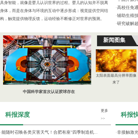
具身智能，就像是婴儿认识世界的过程。婴儿的认知并不脱离
·
高校任免通
身体，而是在身体与环境的互动中逐步形成：视觉提供空间结
·
辅助生殖
构，触觉提供物理反馈，运动经验不断修正对世界的预测。
·
研究破解超
新闻图集
太阳表面最高分辨率图像
来了
中国科学家首次认证胶球存在
更多
科报深度
科报
>>
·
能随时召唤各类灾害天气！合肥有座“四季制造机...
·
非接触激光