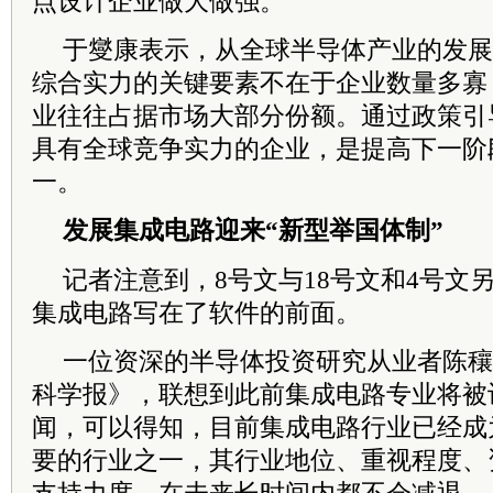
点设计企业做大做强。
于燮康表示，从全球半导体产业的发展
综合实力的关键要素不在于企业数量多寡
业往往占据市场大部分份额。通过政策引
具有全球竞争实力的企业，是提高下一阶
一。
发展集成电路迎来“新型举国体制”
记者注意到，8号文与18号文和4号文
集成电路写在了软件的前面。
一位资深的半导体投资研究从业者陈穰
科学报》，联想到此前集成电路专业将被
闻，可以得知，目前集成电路行业已经成
要的行业之一，其行业地位、重视程度、