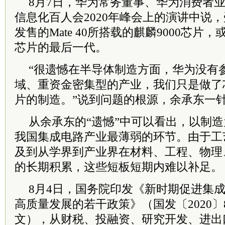
8月7日，华为常务董事、华为消费者业
信息化百人会2020年峰会上的演讲中说
发售的Mate 40所搭载的麒麟9000芯
芯片的最后一代。
“很遗憾在半导体制造方面，华为没有
域、重资金密集型的产业，我们只是做了
片的制造。”说到问题的根源，余承东一
从余承东的“遗憾”中可以看出，以制
我国集成电路产业最薄弱的环节。由于工
及到从学界到产业界在材料、工程、物理
的长期积累，这些短板短期内难以补足。
8月4日，国务院印发《新时期促进集
高质量发展的若干政策》（国发〔2020〕
文），从财税、投融资、研究开发、进出