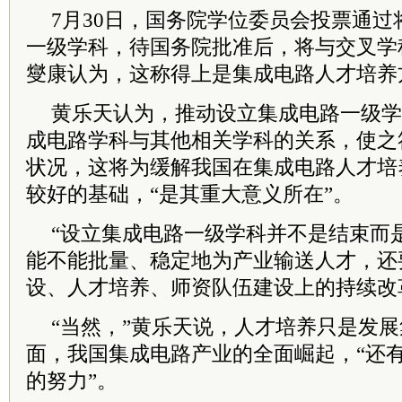
7月30日，国务院学位委员会投票通
一级学科，待国务院批准后，将与交叉学
燮康认为，这称得上是集成电路人才培养
黄乐天认为，推动设立集成电路一级学
成电路学科与其他相关学科的关系，使之
状况，这将为缓解我国在集成电路人才培
较好的基础，“是其重大意义所在”。
“设立集成电路一级学科并不是结束而
能不能批量、稳定地为产业输送人才，还
设、人才培养、师资队伍建设上的持续改
“当然，”黄乐天说，人才培养只是发
面，我国集成电路产业的全面崛起，“还
的努力”。