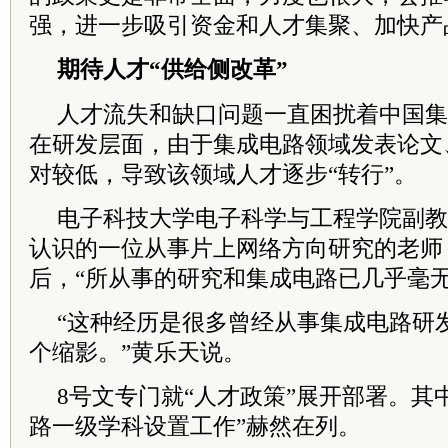
强，进一步吸引资金和人才集聚、加快产
期待人才“供给侧改革”
人才流失和缺口问题一直困扰着中国集
在研发层面，由于集成电路领域发表论文
对较低，导致该领域人才逐步“转行”。
电子科技大学电子科学与工程学院副教
认识的一位从事片上网络方向研究的老师
后，“所从事的研究和集成电路已几乎毫无
“这种经历是很多曾经从事集成电路研
个缩影。”黄乐天说。
8号文专门就“人才政策”展开部署。其
路一级学科设置工作”赫然在列。