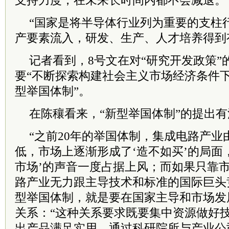
支持力度，在未来长时间内都不会减退。
“国家是将半导体行业列为重要的支柱
产要素流入，研发、生产、人才培养得到
记者看到，8号文在对“研究开发政策”
要“不断探索构建社会主义市场经济条件
型举国体制”。
在陈穰看来，“新型举国体制”的提出
“之前20年的举国体制，集成电路产业
低，市场上逐渐形成了‘造不如买’的局面
市场’的声音一度占据上风；而如果只靠
路产业无力跟主导技术和标准的国际巨头
型举国体制，就是要在国家主导和市场发
关系：“这种关系要求既要集中资源做好
出产品满足实用，通过科研院所与产业公