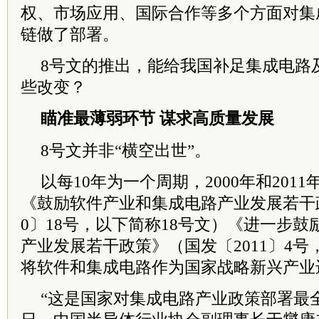
权、市场应用、国际合作等多个方面对集
链做了部署。
8号文的推出，能给我国补足集成电路
些改变？
瞄准最薄弱环节 谋求高质量发展
8号文并非“横空出世”。
以每10年为一个周期，2000年和201
《鼓励软件产业和集成电路产业发展若干政
0〕18号，以下简称18号文）《进一步
产业发展若干政策》（国发〔2011〕4号
将软件和集成电路作为国家战略新兴产业
“这是国家对集成电路产业政策部署最全