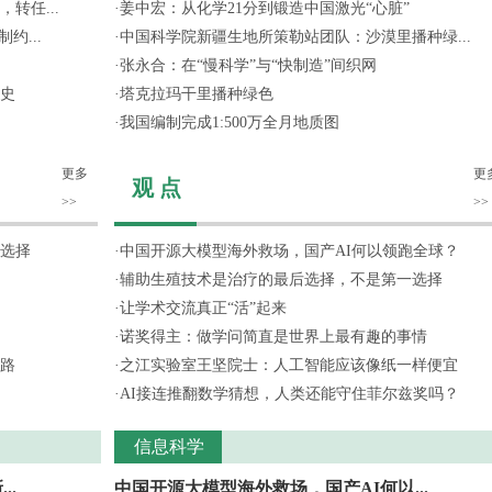
转任...
·
姜中宏：从化学21分到锻造中国激光“心脏”
约...
·
中国科学院新疆生地所策勒站团队：沙漠里播种绿...
·
张永合：在“慢科学”与“快制造”间织网
史
·
塔克拉玛干里播种绿色
·
我国编制完成1:500万全月地质图
更多
更
观 点
>>
>>
选择
·
中国开源大模型海外救场，国产AI何以领跑全球？
·
辅助生殖技术是治疗的最后选择，不是第一选择
·
让学术交流真正“活”起来
·
诺奖得主：做学问简直是世界上最有趣的事情
路
·
之江实验室王坚院士：人工智能应该像纸一样便宜
·
AI接连推翻数学猜想，人类还能守住菲尔兹奖吗？
信息科学
..
中国开源大模型海外救场，国产AI何以...