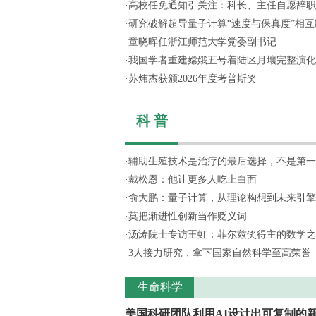
·
高校任免通知引关注：科长、主任自愿辞职，
·
研究破解超导量子计算“速度与保真度”相互制
·
童晓晖任浙江师范大学党委副书记
·
我国学者重建嫦娥五号着陆区月壤完整演化
·
苏炜杰获颁2026年度考普斯奖
科 普
·
辅助生殖技术是治疗的最后选择，不是第一
·
戴松恩：他让更多人吃上白面
·
俞大鹏：量子计算，从理论构想到未来引擎
·
莫把渐进性创新当作贬义词
·
汤涛院士专访王虹：菲尔兹奖得主的数学之
·
3人接力研究，拿下国家自然科学至高荣誉
生命科学
美国科研团队利用AI设计出可复制的新.