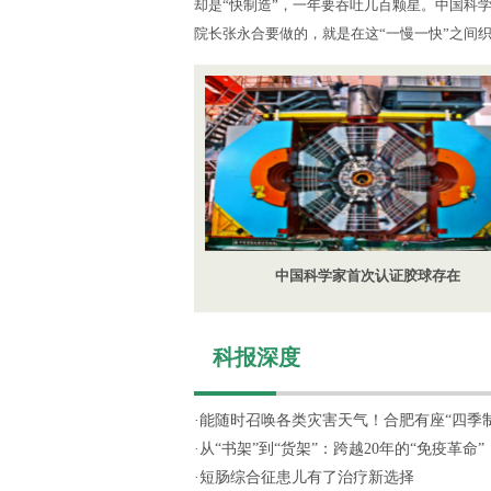
却是“快制造”，一年要吞吐几百颗星。中国科
院长张永合要做的，就是在这“一慢一快”之间
中国科学家首次认证胶球存在
科报深度
·
能随时召唤各类灾害天气！合肥有座“四季制造
·
从“书架”到“货架”：跨越20年的“免疫革命”
·
短肠综合征患儿有了治疗新选择