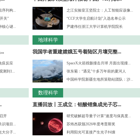
列构...
之江实验室王坚院士：人工智能应该像...
开关”
“CCF大学生启航计划”入选名单公示
心谜...
尹建伟任浙江大学计算机学院院长
地球科学
.
我国学者重建嫦娥五号着陆区月壤完整...
免疫反应
SpaceX火箭残骸撞击月球 月面出现撞...
到1...
张东菊：“遇见”十多万年前的夏河人
中国科学院新疆生地所策勒站团队：沙...
数理科学
.
直播回放丨王成立：钽酸锂集成光子芯...
”召开
研究破解超导量子计算“速度与保真度...
项目...
苏炜杰获颁2026年度考普斯奖
分子...
利用阳光可直接产生光子纠缠