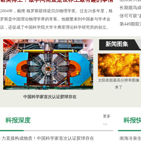
·
长期观鸟
2004年，戴维·格罗斯获得诺贝尔物理学奖。过去20多年里，格
·
张可可获“
罗斯是中国理论物理学界的常客。他频繁来到中国参与学术会
·
第449期
议，还促成了中国科学院大学卡弗里理论科学研究所的创立。
新闻图集
太阳表面最高分辨率图像
来了
中国科学家首次认证胶球存在
更多
科报深度
科报
>>
·
力直接构成物质！中国科学家首次认证胶球存在
·
南海冷泉