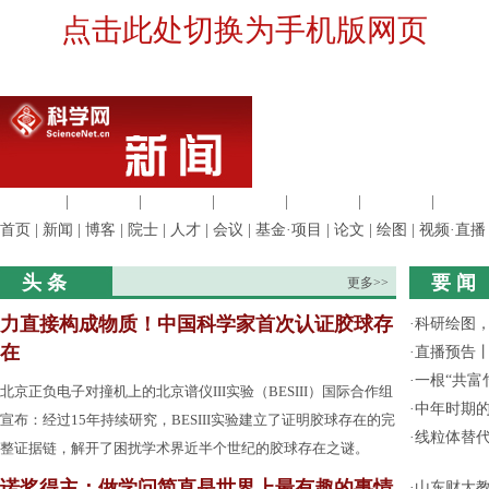
点击此处切换为手机版网页
生命科学
|
医学科学
|
化学科学
|
工程材料
|
信息科学
|
地球科学
|
数理科
首页
|
新闻
|
博客
|
院士
|
人才
|
会议
|
基金·项目
|
论文
|
绘图
|
视频·直播
头 条
要 闻
更多>>
力直接构成物质！中国科学家首次认证胶球存
·
科研绘图，
在
·
直播预告
·
一根“共富
北京正负电子对撞机上的北京谱仪III实验（BESIII）国际合作组
·
中年时期的
宣布：经过15年持续研究，BESIII实验建立了证明胶球存在的完
·
线粒体替
整证据链，解开了困扰学术界近半个世纪的胶球存在之谜。
诺奖得主：做学问简直是世界上最有趣的事情
·
山东财大教