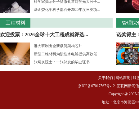
科学家揭示分子筛微孔道对荧光大分子...
基金委化学科学部召开2026年度三类项...
工程材料
管理综
欢迎投票：2026全球十大工程成就评选...
诺奖得主：
港大研制出全新极简架构芯片
新型二维材料为酸性水电解提供高效催...
张炳炎院士：一张补发的毕业证书
关于我们
|
网站声明
|
服
京ICP备07017567号-12
互联网新闻信息服务
Copyright @ 2007-
地址：北京市海淀区中关村