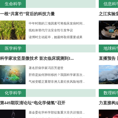
生命科学
信息科
一根“共富竹”背后的科技力量
之江实验室
中年时期的三项因素可将痴呆发病时间...
线粒体替代疗法安全性引发争议
读博时主动延毕，她最终取得重要成果
医学科学
地球科
科学家攻坚显微技术 首次临床观测到1...
直播预告
著名肝病学家冯百芳逝世
肝癌是如何肺转移的？我国科学家首次...
气候变暖正重塑非洲儿童疟疾风险地理...
化学科学
数理科
第449期双清论坛“电化学储氢”召开
力直接构成
基金委化学科学部征集重大非共识项目...