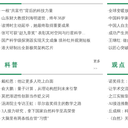
·
一根“共富竹”背后的科技力量
·
全球变暖放
·
山东财大教授刘海明逝世，终年38岁
·
中国科学
·
读博时主动延毕，她最终取得重要成果
·
中国人自主
·
张可可获“赵九章奖” 表彰其对空间与行星科学...
·
成功产生并
·
国产科学级探测器实现天文成像 填补红外观测短板
·
王继红: 
·
港大研制出全新极简架构芯片
·
以匠心突
更多
科 普
观 点
>>
·
戴松恩：他让更多人吃上白面
·
诺奖得主
·
俞大鹏：量子计算，从理论构想到未来引擎
·
让学术交流
·
莫把渐进性创新当作贬义词
·
之江实验
·
汤涛院士专访王虹：菲尔兹奖得主的数学之路
·
AI接连推
·
3人接力研究，拿下国家自然科学至高荣誉
·
丘成桐：
·
大脑里有两条线在管“习惯”
·
《自然》关