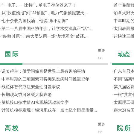
·
“一电子、一比特”，单电子存储器来了！
·
首个粪菌
·
从“数值预报”到“AI预报”，电力气象预报变天...
·
加拿大野
·
七十余载为国找油，他说“永不后悔”
·
中年时期的
·
第二十八届中国科协年会，让学术交流真正“活”...
·
太阳表面
·
“蛇咬其尾”：南大团队用一场“梦境互文”破译...
·
超快速三维
更多
国 际
动态
>>
·
诺奖得主：做学问简直是世界上最有趣的事情
·
广东首只
·
中年时期的三项因素可将痴呆发病时间推迟13年
·
不用“隔离
·
线粒体替代疗法安全性引发争议
·
第八届区
·
长期观鸟或可延缓大脑衰老
·
一根“共富
·
脑机接口技术借AI实现脑活动转文字
·
太原理工研
·
计算机模拟发现：银河系或存一点七亿个恒星质量...
·
燕大24名
更多
高 校
院 所
>>