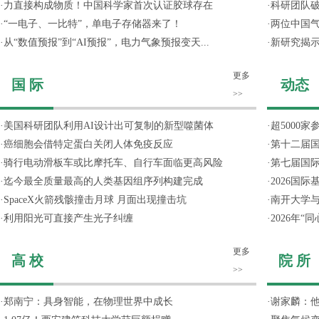
·
力直接构成物质！中国科学家首次认证胶球存在
·
科研团队破
·
“一电子、一比特”，单电子存储器来了！
·
两位中国气
·
从“数值预报”到“AI预报”，电力气象预报变天...
·
新研究揭
更多
国 际
动态
>>
·
美国科研团队利用AI设计出可复制的新型噬菌体
·
超5000
·
癌细胞会借特定蛋白关闭人体免疫反应
·
第十二届
·
骑行电动滑板车或比摩托车、自行车面临更高风险
·
第七届国
·
迄今最全质量最高的人类基因组序列构建完成
·
2026国
·
SpaceX火箭残骸撞击月球 月面出现撞击坑
·
南开大学
·
利用阳光可直接产生光子纠缠
·
2026年
更多
高 校
院 所
>>
·
郑南宁：具身智能，在物理世界中成长
·
谢家麟：他