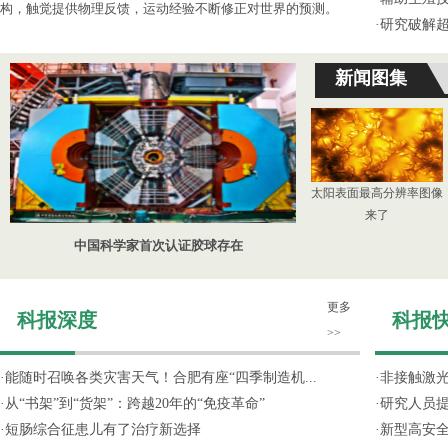
构，触觉提供物理反馈，运动经验不断修正对世界的预测。
·
研究破解超
新闻图集
太阳表面最高分辨率图像
来了
中国科学家首次认证胶球存在
更多
科报深度
科报
>>
·
能随时召唤各类灾害天气！合肥有座“四季制造机...
·
非接触激光
·
从“书架”到“货架”：跨越20年的“免疫革命”
·
研究人员提
·
短肠综合征患儿有了治疗新选择
·
新型高安全