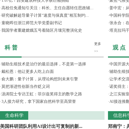
·
1.07亿！西安建筑科技大学获巨额捐赠
·
聚焦气候变
·
高校任免通知引关注：科长、主任自愿转任思政辅...
·
姜中宏：从
·
研究破解超导量子计算“速度与保真度”相互制约...
·
中国科学院
·
童晓晖任浙江师范大学党委副书记
·
张永合：在
·
我国学者重建嫦娥五号着陆区月壤完整演化史
·
塔克拉玛
更多
科 普
观 点
>>
·
辅助生殖技术是治疗的最后选择，不是第一选择
·
中国开源大
·
戴松恩：他让更多人吃上白面
·
辅助生殖
·
俞大鹏：量子计算，从理论构想到未来引擎
·
让学术交流
·
莫把渐进性创新当作贬义词
·
诺奖得主
·
汤涛院士专访王虹：菲尔兹奖得主的数学之路
·
之江实验
·
3人接力研究，拿下国家自然科学至高荣誉
·
AI接连推
生命科学
信息科
美国科研团队利用AI设计出可复制的新...
郑南宁：