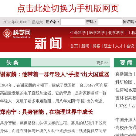
点击此处切换为手机版网页
生命科学
|
医学科学
|
化学科学
|
工程
首页
|
新闻
|
博客
|
院士
|
人才
|
会议
头 条
要 闻
更多>>
谢家麟：他带着一群年轻人“手搓”出大国重器
·
直播回放
·
科研绘图，
1964年，在谢家麟的带领下，建成了我国第一台30MeV可向更
·
住房城乡
高能量发展的电子直线加速器。它的背后，是谢家麟带领一群
·
吉林省高
年轻人，克服了诸多艰难险阻，用八年光阴“手搓”出的奇迹。
·
1.07亿
郑南宁：具身智能，在物理世界中成长
·
中国开源大
具身智能，就像是婴儿认识世界的过程。婴儿的认知并不脱离
·
高校任免通
身体，而是在身体与环境的互动中逐步形成：视觉提供空间结
·
辅助生殖