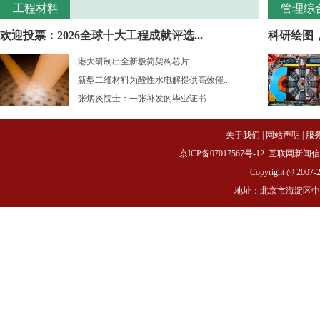
工程材料
管理综
欢迎投票：2026全球十大工程成就评选...
科研绘图
港大研制出全新极简架构芯片
新型二维材料为酸性水电解提供高效催...
张炳炎院士：一张补发的毕业证书
关于我们
|
网站声明
|
服
京ICP备07017567号-12
互联网新闻信息服务
Copyright @ 2007-
地址：北京市海淀区中关村