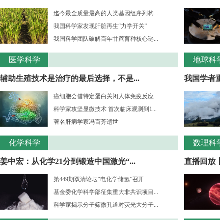
迄今最全质量最高的人类基因组序列构...
我国科学家发现肝脏再生“力学开关”
我国科学团队破解百年甘蔗育种核心谜...
医学科学
地球科
辅助生殖技术是治疗的最后选择，不是...
我国学者重
癌细胞会借特定蛋白关闭人体免疫反应
科学家攻坚显微技术 首次临床观测到1...
著名肝病学家冯百芳逝世
化学科学
数理科
姜中宏：从化学21分到锻造中国激光“...
直播回放丨
第449期双清论坛“电化学储氢”召开
基金委化学科学部征集重大非共识项目...
科学家揭示分子筛微孔道对荧光大分子...