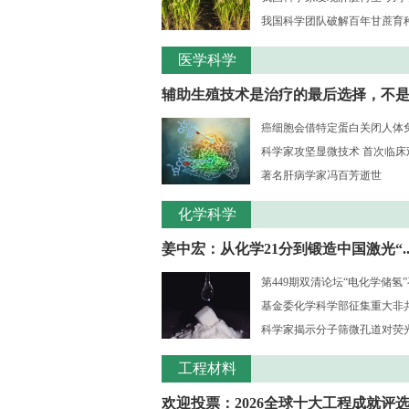
我国科学团队破解百年甘蔗育种核
医学科学
辅助生殖技术是治疗的最后选择，不是..
癌细胞会借特定蛋白关闭人体
科学家攻坚显微技术 首次临床观测
著名肝病学家冯百芳逝世
化学科学
姜中宏：从化学21分到锻造中国激光“..
第449期双清论坛“电化学储氢
基金委化学科学部征集重大非共识
科学家揭示分子筛微孔道对荧光大
工程材料
欢迎投票：2026全球十大工程成就评选.