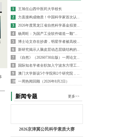
1
王旭任山西中医药大学校长
2
力直接构成物质！中国科学家首次认...
3
2026年度黑龙江省自然科学基金拟资...
4
杨周旺：为国产工业软件锻造一颗“...
5
博士论文存在抄袭，明星学者被高校...
病
6
新研究揭示人脑皮层动态层级结构的...
7
《自然》（20260730出版）一周论文...
8
国际知名学者全职加入宁波东方理工...
9
澳门大学新设5个学院和2个研究院，...
多
10
一周热闻回顾（2026年8月2日）
新闻专题
更多>>
2026京津冀公民科学素质大赛