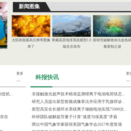
新闻图集
太阳表面最高分辨率图像
青藏高原地球系统模型1.0
新研究破解致命出血热
来了
版在京发布
毒复制之谜
更多
更
科报快讯
>>
>>
机...
·
非接触激光超声技术精准监测锂离子电池电荷状态...
·
研究人员提出新型射频成像算法并应用于乳腺癌诊...
·
新型高安全长循环水系镁离子储能电池实现75000次...
存在
·
科研团队破解超导量子计算“速度与保真度”矛盾
·
两位中国气象学家获得美国气象学会2027年度奖项