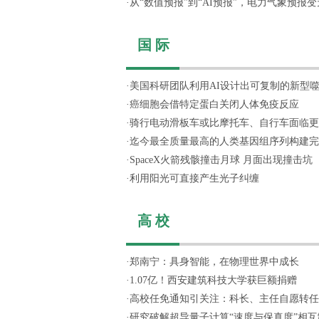
·
从“数值预报”到“AI预报”，电力气象预报变天
国 际
·
美国科研团队利用AI设计出可复制的新型
·
癌细胞会借特定蛋白关闭人体免疫反应
·
骑行电动滑板车或比摩托车、自行车面临更
·
迄今最全质量最高的人类基因组序列构建完
·
SpaceX火箭残骸撞击月球 月面出现撞击坑
·
利用阳光可直接产生光子纠缠
高 校
·
郑南宁：具身智能，在物理世界中成长
·
1.07亿！西安建筑科技大学获巨额捐赠
·
高校任免通知引关注：科长、主任自愿转任思
·
研究破解超导量子计算“速度与保真度”相互制