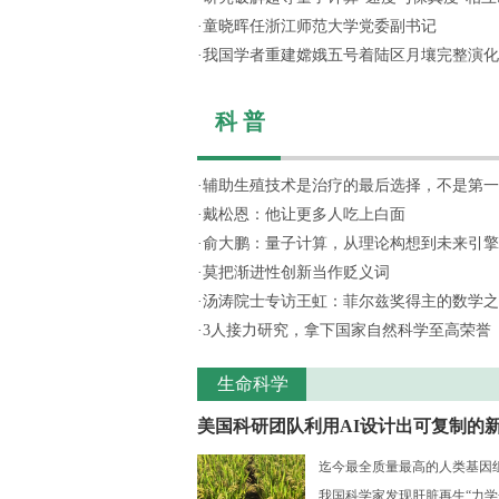
·
童晓晖任浙江师范大学党委副书记
·
我国学者重建嫦娥五号着陆区月壤完整演化
科 普
·
辅助生殖技术是治疗的最后选择，不是第一
·
戴松恩：他让更多人吃上白面
·
俞大鹏：量子计算，从理论构想到未来引擎
·
莫把渐进性创新当作贬义词
·
汤涛院士专访王虹：菲尔兹奖得主的数学之
·
3人接力研究，拿下国家自然科学至高荣誉
生命科学
美国科研团队利用AI设计出可复制的新.
迄今最全质量最高的人类基因组序
我国科学家发现肝脏再生“力学