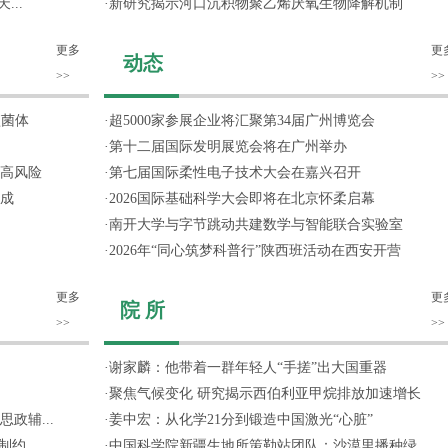
...
·
新研究揭示河口沉积物聚乙烯厌氧生物降解机制
更多
更
动态
>>
>>
噬菌体
·
超5000家参展企业将汇聚第34届广州博览会
·
第十二届国际发明展览会将在广州举办
高风险
·
第七届国际柔性电子技术大会在嘉兴召开
成
·
2026国际基础科学大会即将在北京怀柔启幕
·
南开大学与字节跳动共建数学与智能联合实验室
·
2026年“同心筑梦科普行”陕西班活动在西安开营
更多
更
院 所
>>
>>
·
谢家麟：他带着一群年轻人“手搓”出大国重器
·
聚焦气候变化 研究揭示西伯利亚甲烷排放加速增长
政辅...
·
姜中宏：从化学21分到锻造中国激光“心脏”
约...
·
中国科学院新疆生地所策勒站团队：沙漠里播种绿...