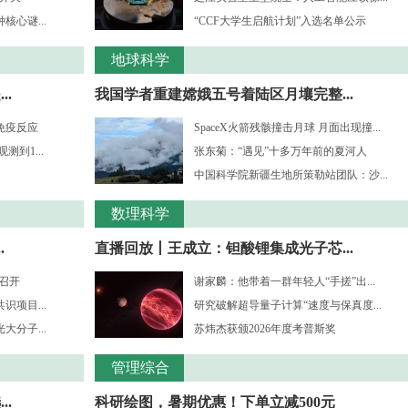
心谜...
“CCF大学生启航计划”入选名单公示
地球科学
.
我国学者重建嫦娥五号着陆区月壤完整...
免疫反应
SpaceX火箭残骸撞击月球 月面出现撞...
到1...
张东菊：“遇见”十多万年前的夏河人
中国科学院新疆生地所策勒站团队：沙...
数理科学
.
直播回放丨王成立：钽酸锂集成光子芯...
”召开
谢家麟：他带着一群年轻人“手搓”出...
项目...
研究破解超导量子计算“速度与保真度...
分子...
苏炜杰获颁2026年度考普斯奖
管理综合
..
科研绘图，暑期优惠！下单立减500元