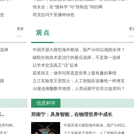
·
张永合：在“慢科学”与“快制造”间织网
史
·
塔克拉玛干里播种绿色
更多
更
观 点
>>
>>
选择
·
中国开源大模型海外救场，国产AI何以领跑全球？
·
辅助生殖技术是治疗的最后选择，不是第一选择
·
让学术交流真正“活”起来
·
诺奖得主：做学问简直是世界上最有趣的事情
路
·
之江实验室王坚院士：人工智能应该像纸一样便宜
·
AI接连推翻数学猜想，人类还能守住菲尔兹奖吗？
信息科学
..
郑南宁：具身智能，在物理世界中成长
列构...
中国开源大模型海外救场，国产AI何以...
开关”
之江实验室王坚院士：人工智能应该像...