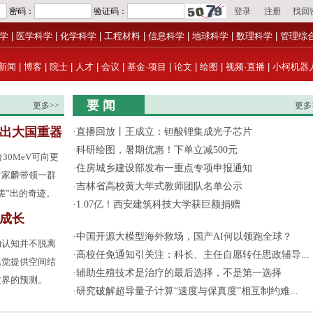
学
|
医学科学
|
化学科学
|
工程材料
|
信息科学
|
地球科学
|
数理科学
|
管理综
新闻
|
博客
|
院士
|
人才
|
会议
|
基金·项目
|
论文
|
绘图
|
视频·直播
|
小柯机器
要 闻
更多>>
更多
”出大国重器
·
直播回放丨王成立：钽酸锂集成光子芯片
·
科研绘图，暑期优惠！下单立减500元
30MeV可向更
·
住房城乡建设部发布一重点专项申报通知
谢家麟带领一群
·
吉林省高校黄大年式教师团队名单公示
搓”出的奇迹。
·
1.07亿！西安建筑科技大学获巨额捐赠
成长
·
中国开源大模型海外救场，国产AI何以领跑全球？
的认知并不脱离
·
高校任免通知引关注：科长、主任自愿转任思政辅导...
视觉提供空间结
·
辅助生殖技术是治疗的最后选择，不是第一选择
世界的预测。
·
研究破解超导量子计算“速度与保真度”相互制约难...