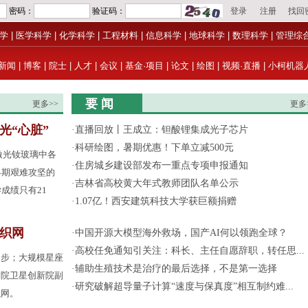
学
|
医学科学
|
化学科学
|
工程材料
|
信息科学
|
地球科学
|
数理科学
|
管理综
新闻
|
博客
|
院士
|
人才
|
会议
|
基金·项目
|
论文
|
绘图
|
视频·直播
|
小柯机器
要 闻
更多>>
更多
光“心脏”
·
直播回放丨王成立：钽酸锂集成光子芯片
·
科研绘图，暑期优惠！下单立减500元
激光钕玻璃中各
·
住房城乡建设部发布一重点专项申报通知
早期艰难攻坚的
·
吉林省高校黄大年式教师团队名单公示
成绩只有21
·
1.07亿！西安建筑科技大学获巨额捐赠
间织网
·
中国开源大模型海外救场，国产AI何以领跑全球？
·
高校任免通知引关注：科长、主任自愿辞职，转任思...
起步；大规模星座
·
辅助生殖技术是治疗的最后选择，不是第一选择
学院卫星创新院副
·
研究破解超导量子计算“速度与保真度”相互制约难...
织网。