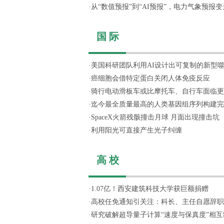
·
从“数值预报”到“AI预报”，电力气象预报变天
国 际
·
美国科研团队利用AI设计出可复制的新型
·
癌细胞会借特定蛋白关闭人体免疫反应
·
骑行电动滑板车或比摩托车、自行车面临更
·
迄今最全质量最高的人类基因组序列构建完
·
SpaceX火箭残骸撞击月球 月面出现撞击坑
·
利用阳光可直接产生光子纠缠
高 校
·
1.07亿！西安建筑科技大学获巨额捐赠
·
高校任免通知引关注：科长、主任自愿辞职，
·
研究破解超导量子计算“速度与保真度”相互制