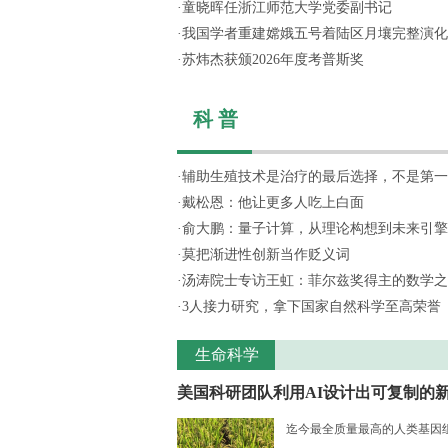
·
童晓晖任浙江师范大学党委副书记
·
我国学者重建嫦娥五号着陆区月壤完整演化
·
苏炜杰获颁2026年度考普斯奖
科 普
·
辅助生殖技术是治疗的最后选择，不是第一
·
戴松恩：他让更多人吃上白面
·
俞大鹏：量子计算，从理论构想到未来引擎
·
莫把渐进性创新当作贬义词
·
汤涛院士专访王虹：菲尔兹奖得主的数学之
·
3人接力研究，拿下国家自然科学至高荣誉
生命科学
美国科研团队利用AI设计出可复制的新.
迄今最全质量最高的人类基因组序