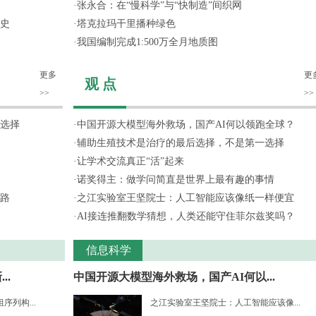
·
张永合：在“慢科学”与“快制造”间织网
史
·
塔克拉玛干里播种绿色
·
我国编制完成1:500万全月地质图
更多
更
观 点
>>
>>
选择
·
中国开源大模型海外救场，国产AI何以领跑全球？
·
辅助生殖技术是治疗的最后选择，不是第一选择
·
让学术交流真正“活”起来
·
诺奖得主：做学问简直是世界上最有趣的事情
路
·
之江实验室王坚院士：人工智能应该像纸一样便宜
·
AI接连推翻数学猜想，人类还能守住菲尔兹奖吗？
信息科学
..
中国开源大模型海外救场，国产AI何以...
列构...
之江实验室王坚院士：人工智能应该像...