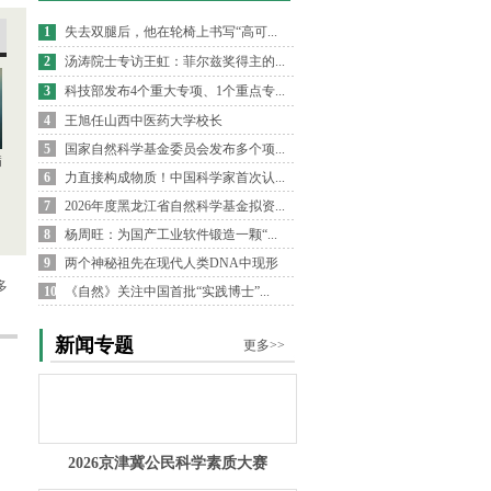
1
失去双腿后，他在轮椅上书写“高可...
2
汤涛院士专访王虹：菲尔兹奖得主的...
3
科技部发布4个重大专项、1个重点专...
4
王旭任山西中医药大学校长
5
国家自然科学基金委员会发布多个项...
病
6
力直接构成物质！中国科学家首次认...
7
2026年度黑龙江省自然科学基金拟资...
8
杨周旺：为国产工业软件锻造一颗“...
9
两个神秘祖先在现代人类DNA中现形
多
10
《自然》关注中国首批“实践博士”...
新闻专题
更多>>
2026京津冀公民科学素质大赛