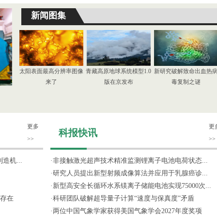
新闻图集
太阳表面最高分辨率图像
青藏高原地球系统模型1.0
新研究破解致命出血热
来了
版在京发布
毒复制之谜
更多
更
科报快讯
>>
>>
机...
·
非接触激光超声技术精准监测锂离子电池电荷状态...
·
研究人员提出新型射频成像算法并应用于乳腺癌诊...
·
新型高安全长循环水系镁离子储能电池实现75000次...
存在
·
科研团队破解超导量子计算“速度与保真度”矛盾
·
两位中国气象学家获得美国气象学会2027年度奖项