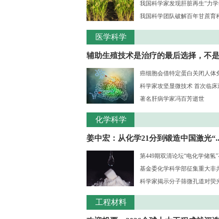
我国科学家发现肝脏再生“力学
我国科学团队破解百年甘蔗育种核
医学科学
辅助生殖技术是治疗的最后选择，不是..
癌细胞会借特定蛋白关闭人体
科学家攻坚显微技术 首次临床观测
著名肝病学家冯百芳逝世
化学科学
姜中宏：从化学21分到锻造中国激光“..
第449期双清论坛“电化学储氢
基金委化学科学部征集重大非共识
科学家揭示分子筛微孔道对荧光大
工程材料