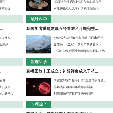
开关”
“CCF大学生启航计划”入选名单公示
心谜...
尹建伟任浙江大学计算机学院院长
地球科学
.
我国学者重建嫦娥五号着陆区月壤完整...
免疫反应
SpaceX火箭残骸撞击月球 月面出现撞...
到1...
张东菊：“遇见”十多万年前的夏河人
中国科学院新疆生地所策勒站团队：沙...
数理科学
.
直播回放丨王成立：钽酸锂集成光子芯...
”召开
研究破解超导量子计算“速度与保真度...
项目...
苏炜杰获颁2026年度考普斯奖
分子...
利用阳光可直接产生光子纠缠
管理综合