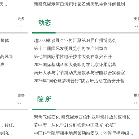
...
·
新研究揭示河口沉积物聚乙烯厌氧生物降解机制
更多
更
动态
>>
>>
噬菌体
·
超5000家参展企业将汇聚第34届广州博览会
·
第十二届国际发明展览会将在广州举办
高风险
·
第七届国际柔性电子技术大会在嘉兴召开
成
·
2026国际基础科学大会即将在北京怀柔启幕
·
南开大学与字节跳动共建数学与智能联合实验室
·
2026年“同心筑梦科普行”陕西班活动在西安开营
更多
更
院 所
>>
>>
·
聚焦气候变化 研究揭示西伯利亚甲烷排放加速增长
转任...
·
姜中宏：从化学21分到锻造中国激光“心脏”
约...
·
中国科学院新疆生地所策勒站团队：沙漠里播种绿...