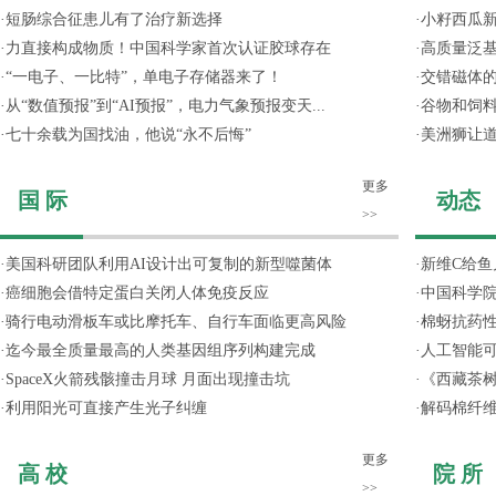
·
短肠综合征患儿有了治疗新选择
·
小籽西瓜
·
力直接构成物质！中国科学家首次认证胶球存在
·
高质量泛
·
“一电子、一比特”，单电子存储器来了！
·
交错磁体
·
从“数值预报”到“AI预报”，电力气象预报变天...
·
谷物和饲
·
七十余载为国找油，他说“永不后悔”
·
美洲狮让
更多
国 际
动态
>>
·
美国科研团队利用AI设计出可复制的新型噬菌体
·
新维C给鱼
·
癌细胞会借特定蛋白关闭人体免疫反应
·
中国科学院
·
骑行电动滑板车或比摩托车、自行车面临更高风险
·
棉蚜抗药
·
迄今最全质量最高的人类基因组序列构建完成
·
人工智能
·
SpaceX火箭残骸撞击月球 月面出现撞击坑
·
《西藏茶
·
利用阳光可直接产生光子纠缠
·
解码棉纤维
更多
高 校
院 所
>>