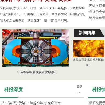
·
苏炜杰获颁
空间科学是“慢活儿”，研制一颗卫星往往十年起步；大规模星座
·
癌细胞会
却是“快制造”，一年要吞吐几百颗星。中国科学院卫星创新院副
·
骑行电动
院长张永合要做的，就是在这“一慢一快”之间织网。
新闻图集
太阳表面最高分辨率图像
来了
中国科学家首次认证胶球存在
更多
科报深度
科报
>>
·
从“书架”到“货架”：跨越20年的“免疫革命”
·
新研究揭