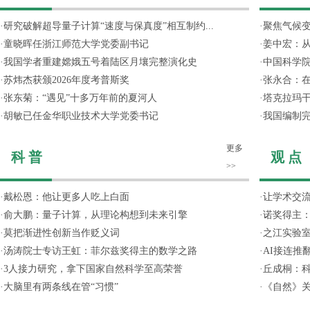
·
研究破解超导量子计算“速度与保真度”相互制约...
·
聚焦气候变
·
童晓晖任浙江师范大学党委副书记
·
姜中宏：从
·
我国学者重建嫦娥五号着陆区月壤完整演化史
·
中国科学院
·
苏炜杰获颁2026年度考普斯奖
·
张永合：在
·
张东菊：“遇见”十多万年前的夏河人
·
塔克拉玛
·
胡敏已任金华职业技术大学党委书记
·
我国编制完
更多
科 普
观 点
>>
·
戴松恩：他让更多人吃上白面
·
让学术交流
·
俞大鹏：量子计算，从理论构想到未来引擎
·
诺奖得主
·
莫把渐进性创新当作贬义词
·
之江实验
·
汤涛院士专访王虹：菲尔兹奖得主的数学之路
·
AI接连推
·
3人接力研究，拿下国家自然科学至高荣誉
·
丘成桐：
·
大脑里有两条线在管“习惯”
·
《自然》关