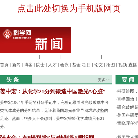
点击此处切换为手机版网页
生命科学
|
医学科学
|
化学科学
|
工程材料
|
信息科学
|
地球科学
|
数理科
首页
|
新闻
|
博客
|
院士
|
人才
|
会议
|
基金·项目
|
论文
|
绘图
|
视频·直播
头 条
要 闻
更多>>
姜中宏：从化学21分到锻造中国激光“心脏”
·
科研绘图，
·
直播回放
姜中宏1964年手写的科研手记中，完整记录着激光钕玻璃中各
·
研究破解超
类气体成分的分析结果，见证着我国激光事业早期艰难攻坚的
·
美国科研团
足迹。然而，很多人不会想到，姜中宏曾经化学成绩只有21
·
童晓晖任
分。
张永合：在“慢科学”与“快制造”间织网
·
我国学者