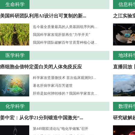
生命科学
信息科
美国科研团队利用AI设计出可复制的新...
之江实验室
迄今最全质量最高的人类基因组序列构...
我国科学家发现肝脏再生“力学开关”
我国科学团队破解百年甘蔗育种核心谜...
医学科学
地球科
癌细胞会借特定蛋白关闭人体免疫反应
直播回放
科学家攻坚显微技术 首次临床观测到1...
著名肝病学家冯百芳逝世
肝癌是如何肺转移的？我国科学家首次...
化学科学
数理科
姜中宏：从化学21分到锻造中国激光“...
研究破解超
第449期双清论坛“电化学储氢”召开