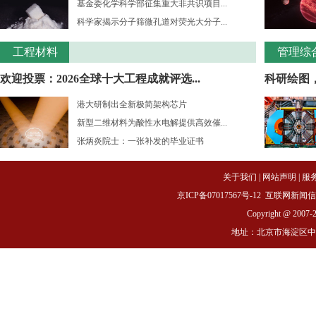
基金委化学科学部征集重大非共识项目...
科学家揭示分子筛微孔道对荧光大分子...
工程材料
管理综
欢迎投票：2026全球十大工程成就评选...
科研绘图
港大研制出全新极简架构芯片
新型二维材料为酸性水电解提供高效催...
张炳炎院士：一张补发的毕业证书
关于我们
|
网站声明
|
服
京ICP备07017567号-12
互联网新闻信息服务
Copyright @ 2007-
地址：北京市海淀区中关村