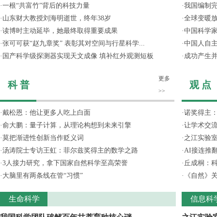
·
一根“共富竹”背后的科技力量
·
我国编制完
·
山东财大教授刘海明逝世，终年38岁
·
全球变暖放
·
读博时主动延毕，她最终取得重要成果
·
中国科学
·
张可可获“赵九章奖” 表彰其对空间与行星科学...
·
中国人自主
·
国产科学级探测器实现天文成像 填补红外观测短板
·
成功产生并
更多
科 普
观 点
>>
·
戴松恩：他让更多人吃上白面
·
诺奖得主
·
俞大鹏：量子计算，从理论构想到未来引擎
·
让学术交流
·
莫把渐进性创新当作贬义词
·
之江实验
·
汤涛院士专访王虹：菲尔兹奖得主的数学之路
·
AI接连推
·
3人接力研究，拿下国家自然科学至高荣誉
·
丘成桐：
·
大脑里有两条线在管“习惯”
·
《自然》关
生命科学
信息科