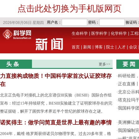
点击此处切换为手机版网页
生命科学
|
医学科学
|
化学科学
|
工程
首页
|
新闻
|
博客
|
院士
|
人才
|
会议
头 条
要 闻
更多>>
力直接构成物质！中国科学家首次认证胶球存
·
科研绘图，
在
·
正在直播
·
北京公示
北京正负电子对撞机上的北京谱仪III实验（BESIII）国际合作组
·
塔克拉玛
宣布：经过15年持续研究，BESIII实验建立了证明胶球存在的完
·
我国科学
整证据链，解开了困扰学术界近半个世纪的胶球存在之谜。
诺奖得主：做学问简直是世界上最有趣的事情
·
美洲狮让
·
我国编制完
2004年，戴维·格罗斯获得诺贝尔物理学奖。过去20多年里，格
·
一根“共富