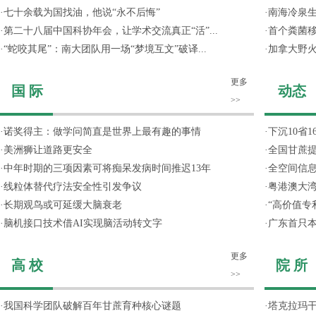
·
七十余载为国找油，他说“永不后悔”
·
南海冷泉
·
第二十八届中国科协年会，让学术交流真正“活”...
·
首个粪菌
·
“蛇咬其尾”：南大团队用一场“梦境互文”破译...
·
加拿大野
更多
国 际
动态
>>
·
诺奖得主：做学问简直是世界上最有趣的事情
·
下沉10省
·
美洲狮让道路更安全
·
全国甘蔗
·
中年时期的三项因素可将痴呆发病时间推迟13年
·
全空间信
·
线粒体替代疗法安全性引发争议
·
粤港澳大
·
长期观鸟或可延缓大脑衰老
·
“高价值专
·
脑机接口技术借AI实现脑活动转文字
·
广东首只
更多
高 校
院 所
>>
·
我国科学团队破解百年甘蔗育种核心谜题
·
塔克拉玛