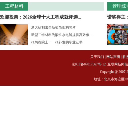
工程材料
管理综
欢迎投票：2026全球十大工程成就评选...
诺奖得主：
港大研制出全新极简架构芯片
新型二维材料为酸性水电解提供高效催...
张炳炎院士：一张补发的毕业证书
关于我们
|
网站声明
|
服
京ICP备07017567号-12
互联网新闻信息服务
Copyright @ 2007-
地址：北京市海淀区中关村