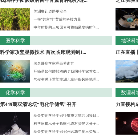
我国科学团队破解百年甘蔗育种核心谜...
之江实验室
美洲狮让道路更安全
一根“共富竹”背后的科技力量
中年时期的三项因素可将痴呆发病时间...
医学科学
地球科
科学家攻坚显微技术 首次临床观测到1...
正在直播
著名肝病学家冯百芳逝世
肝癌是如何肺转移的？我国科学家首次...
气候变暖正重塑非洲儿童疟疾风险地理...
化学科学
数理科
第449期双清论坛“电化学储氢”召开
力直接构成
基金委化学科学部征集重大非共识项目...
科学家揭示分子筛微孔道对荧光大分子...
基金委化学科学部召开2026年度三类项...