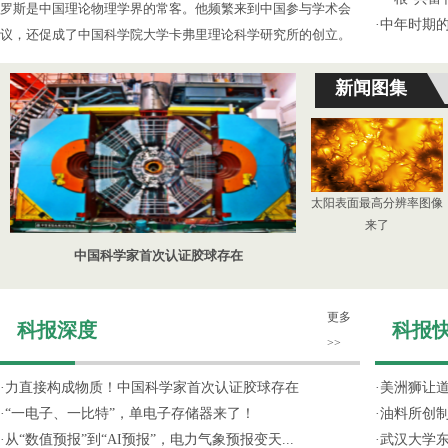
罗斯是中国理论物理学界的常客。他频繁来到中国参与学术会
·
中年时期的
议，还促成了中国科学院大学卡弗里理论科学研究所的创立。
新闻图集
太阳表面最高分辨率图像
来了
中国科学家首次认证胶球存在
更多
科报深度
科报
>>
·
力直接构成物质！中国科学家首次认证胶球存在
·
美洲狮让
·
“一电子、一比特”，单电子存储器来了！
·
油料所创
·
从“数值预报”到“AI预报”，电力气象预报变天...
·
武汉大学东