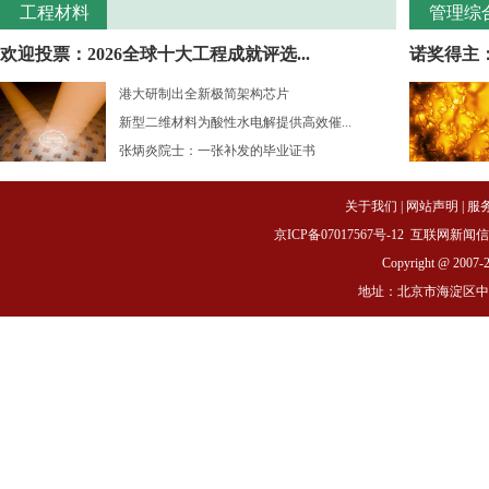
工程材料
管理综
欢迎投票：2026全球十大工程成就评选...
诺奖得主：
港大研制出全新极简架构芯片
新型二维材料为酸性水电解提供高效催...
张炳炎院士：一张补发的毕业证书
关于我们
|
网站声明
|
服
京ICP备07017567号-12
互联网新闻信息服务
Copyright @ 2007-
地址：北京市海淀区中关村