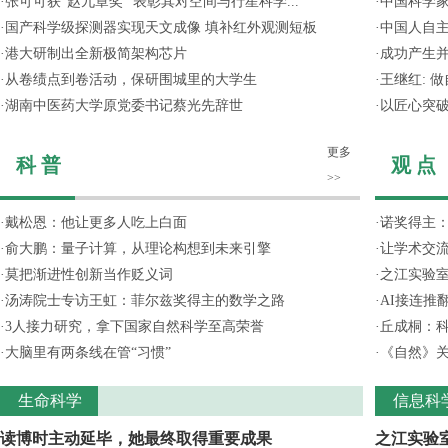
·
张可可获“赵九章奖” 表彰其对空间与行星科学...
·
中国科学
·
国产科学级探测器实现天文成像 填补红外观测短板
·
中国人自主
·
港大研制出全新极简架构芯片
·
成功产生并
·
从卷绩点到卷活动，保研围城里的大学生
·
王继红: 
·
湖南中医药大学原党委书记蔡光先辞世
·
以匠心突
更多
科 普
观 点
>>
·
戴松恩：他让更多人吃上白面
·
诺奖得主
·
俞大鹏：量子计算，从理论构想到未来引擎
·
让学术交流
·
莫把渐进性创新当作贬义词
·
之江实验
·
汤涛院士专访王虹：菲尔兹奖得主的数学之路
·
AI接连推
·
3人接力研究，拿下国家自然科学至高荣誉
·
丘成桐：
·
大脑里有两条线在管“习惯”
·
《自然》关
生命科学
信息科
读博时主动延毕，她最终取得重要成果
之江实验室