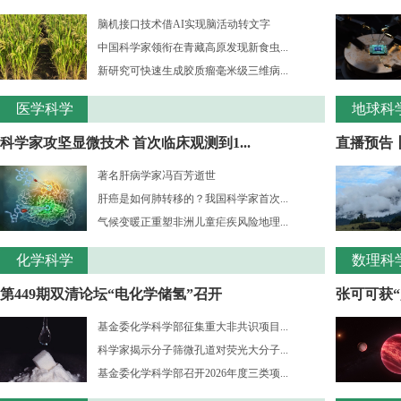
脑机接口技术借AI实现脑活动转文字
中国科学家领衔在青藏高原发现新食虫...
新研究可快速生成胶质瘤毫米级三维病...
医学科学
地球科
科学家攻坚显微技术 首次临床观测到1...
直播预告
著名肝病学家冯百芳逝世
肝癌是如何肺转移的？我国科学家首次...
气候变暖正重塑非洲儿童疟疾风险地理...
化学科学
数理科
第449期双清论坛“电化学储氢”召开
张可可获“
基金委化学科学部征集重大非共识项目...
科学家揭示分子筛微孔道对荧光大分子...
基金委化学科学部召开2026年度三类项...