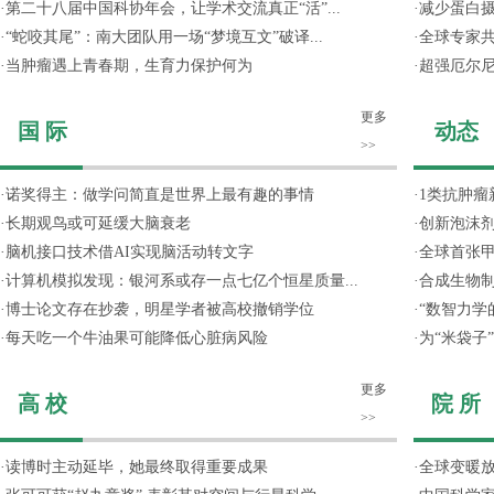
·
第二十八届中国科协年会，让学术交流真正“活”...
·
减少蛋白
·
“蛇咬其尾”：南大团队用一场“梦境互文”破译...
·
全球专家共
·
当肿瘤遇上青春期，生育力保护何为
·
超强厄尔尼
更多
国 际
动态
>>
·
诺奖得主：做学问简直是世界上最有趣的事情
·
1类抗肿瘤
·
长期观鸟或可延缓大脑衰老
·
创新泡沫
·
脑机接口技术借AI实现脑活动转文字
·
全球首张甲
·
计算机模拟发现：银河系或存一点七亿个恒星质量...
·
合成生物制
·
博士论文存在抄袭，明星学者被高校撤销学位
·
“数智力学
·
每天吃一个牛油果可能降低心脏病风险
·
为“米袋子
更多
高 校
院 所
>>
·
读博时主动延毕，她最终取得重要成果
·
全球变暖放