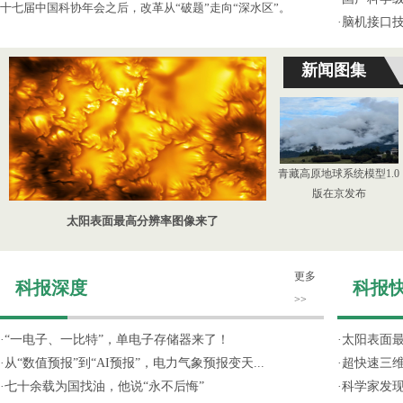
十七届中国科协年会之后，改革从“破题”走向“深水区”。
·
脑机接口技
新闻图集
青藏高原地球系统模型1.0
版在京发布
太阳表面最高分辨率图像来了
更多
科报深度
科报
>>
·
“一电子、一比特”，单电子存储器来了！
·
太阳表面
·
从“数值预报”到“AI预报”，电力气象预报变天...
·
超快速三维
·
七十余载为国找油，他说“永不后悔”
·
科学家发