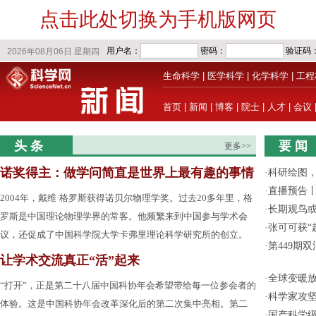
点击此处切换为手机版网页
生命科学
|
医学科学
|
化学科学
|
工程
首页
|
新闻
|
博客
|
院士
|
人才
|
会议
头 条
要 闻
更多>>
诺奖得主：做学问简直是世界上最有趣的事情
·
科研绘图，
·
直播预告
2004年，戴维·格罗斯获得诺贝尔物理学奖。过去20多年里，格
·
长期观鸟
罗斯是中国理论物理学界的常客。他频繁来到中国参与学术会
·
张可可获“
议，还促成了中国科学院大学卡弗里理论科学研究所的创立。
·
第449期
让学术交流真正“活”起来
·
全球变暖放
“打开”，正是第二十八届中国科协年会希望带给每一位参会者的
·
科学家攻坚
体验。这是中国科协年会改革深化后的第二次集中亮相。第二
·
国产科学级